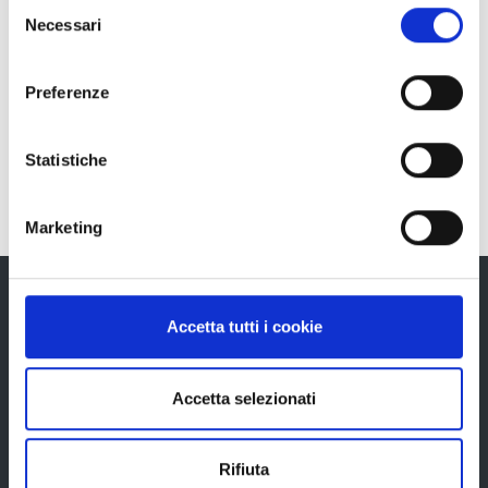
Selezione
tasto "Rifiuta".
Necessari
del
consenso
RICERCA AVANZATA
Preferenze
Statistiche
Marketing
Accetta tutti i cookie
Provincia di Reggio Emilia
Accetta selezionati
Rifiuta