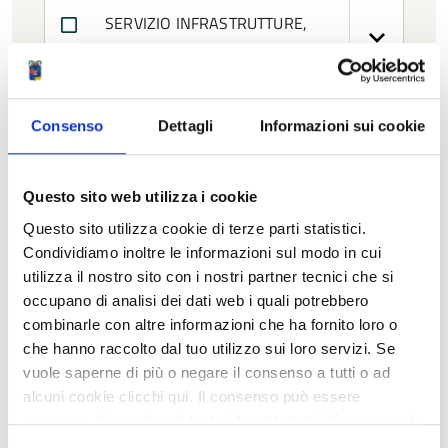
SERVIZIO INFRASTRUTTURE,
MOBILITA' SOSTENIBILE E PATRIMONIO
SERVIZIO PIANIFICAZIONE
Consenso
Dettagli
Informazioni sui cookie
TERRITORIALE
SERVIZIO SICUREZZA SISMICA,
Questo sito web utilizza i cookie
EDILIZIA E PROGRAMMAZIONE
Questo sito utilizza cookie di terze parti statistici.
SCOLASTICA
Condividiamo inoltre le informazioni sul modo in cui
utilizza il nostro sito con i nostri partner tecnici che si
SERVIZIO SISTEMI INFORMATIVI E
occupano di analisi dei dati web i quali potrebbero
TECNOLOGICI
combinarle con altre informazioni che ha fornito loro o
che hanno raccolto dal tuo utilizzo sui loro servizi. Se
SERVIZIO UNITA' AMMINISTRATIVA
vuole saperne di più o negare il consenso a tutti o ad
alcuni cookie clicchi qui. Il consenso può essere
SPECIALE PER IL PNRR E GLI
espresso cliccando sul tasto "Accetta tutti". Se non vuole
INVESTIMENTI
i cookie di terze parti statistici può negare il consenso sul