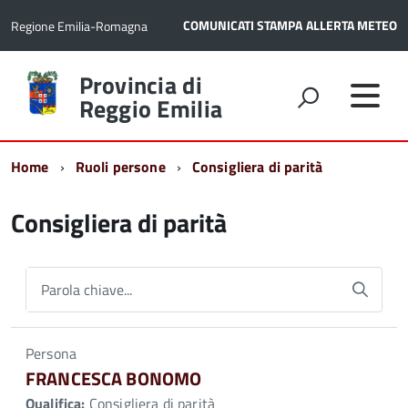
COMUNICATI STAMPA
ALLERTA METEO
Regione Emilia-Romagna
Torna
Provincia di
alla
Reggio Emilia
home
page
Home
Ruoli persone
Consigliera di parità
Consigliera di parità
Parola chiave...
Persona
FRANCESCA BONOMO
Qualifica:
Consigliera di parità