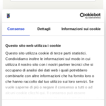
Periodo
Creato dopo il
Seleziona
Consenso
Dettagli
Informazioni sui cookie
la
data
Creato prima del
Questo sito web utilizza i cookie
Seleziona
Questo sito utilizza cookie di terze parti statistici.
la
data
Condividiamo inoltre le informazioni sul modo in cui
Ultima modifica effettuata dopo il
utilizza il nostro sito con i nostri partner tecnici che si
Seleziona
occupano di analisi dei dati web i quali potrebbero
la
combinarle con altre informazioni che ha fornito loro o
data
che hanno raccolto dal tuo utilizzo sui loro servizi. Se
Ultima modifica effettuata prima del
vuole saperne di più o negare il consenso a tutti o ad
Seleziona
alcuni cookie clicchi qui. Il consenso può essere
la
data
espresso cliccando sul tasto "Accetta tutti". Se non vuole
i cookie di terze parti statistici può negare il consenso sul
Selezione