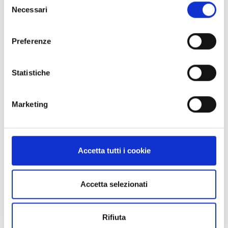
Solamente del(i) tipo(i)
tasto "Rifiuta".
Necessari
del
consenso
Pagine
Preferenze
Amministrazione trasparente
Statistiche
Bandi
Comunicati stampa
Marketing
Delibere
Accetta tutti i cookie
Eventi
Luoghi
Accetta selezionati
Modulistica
Rifiuta
News