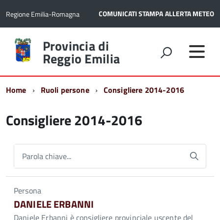
COMUNICATI STAMPA
ALLERTA METEO
Regione Emilia-Romagna
Torna
Provincia di
alla
Reggio Emilia
home
page
Home
Ruoli persone
Consigliere 2014-2016
Consigliere 2014-2016
Parola chiave...
Persona
DANIELE ERBANNI
Daniele Erbanni è consigliere provinciale uscente del