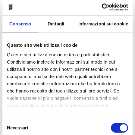
SERVIZIO PIANIFICAZIONE
TERRITORIALE
Consenso
Dettagli
Informazioni sui cookie
SERVIZIO SICUREZZA SISMICA,
EDILIZIA E PROGRAMMAZIONE
SCOLASTICA
Questo sito web utilizza i cookie
Questo sito utilizza cookie di terze parti statistici.
SERVIZIO SISTEMI INFORMATIVI E
Condividiamo inoltre le informazioni sul modo in cui
TECNOLOGICI
utilizza il nostro sito con i nostri partner tecnici che si
occupano di analisi dei dati web i quali potrebbero
SERVIZIO UNITA' AMMINISTRATIVA
combinarle con altre informazioni che ha fornito loro o
che hanno raccolto dal tuo utilizzo sui loro servizi. Se
SPECIALE PER IL PNRR E GLI
vuole saperne di più o negare il consenso a tutti o ad
INVESTIMENTI
alcuni cookie clicchi qui. Il consenso può essere
espresso cliccando sul tasto "Accetta tutti". Se non vuole
i cookie di terze parti statistici può negare il consenso sul
Selezione
tasto "Rifiuta".
RICERCA AVANZATA
Necessari
del