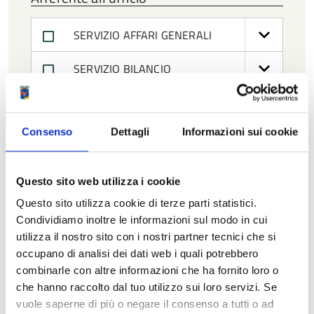
SERVIZIO AFFARI GENERALI
SERVIZIO BILANCIO
SERVIZIO INFRASTRUTTURE,
MOBILITA' SOSTENIBILE E PATRIMONIO
Consenso
Dettagli
Informazioni sui cookie
SERVIZIO PIANIFICAZIONE
TERRITORIALE
Questo sito web utilizza i cookie
Questo sito utilizza cookie di terze parti statistici.
SERVIZIO SICUREZZA SISMICA,
Condividiamo inoltre le informazioni sul modo in cui
EDILIZIA E PROGRAMMAZIONE
utilizza il nostro sito con i nostri partner tecnici che si
occupano di analisi dei dati web i quali potrebbero
SCOLASTICA
combinarle con altre informazioni che ha fornito loro o
che hanno raccolto dal tuo utilizzo sui loro servizi. Se
SERVIZIO SISTEMI INFORMATIVI E
vuole saperne di più o negare il consenso a tutti o ad