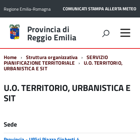
COMUNICATI STAMPA
ALLERTA METEO
Regione Emilia-Romagna
Torna
Provincia di
alla
Reggio Emilia
home
page
Home
Struttura organizzativa
SERVIZIO
PIANIFICAZIONE TERRITORIALE
U.O. TERRITORIO,
URBANISTICA E SIT
U.O. TERRITORIO, URBANISTICA E
SIT
Sede
Provincia - Uffici Piazza Gioberti 4