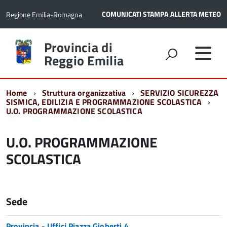
COMUNICATI STAMPA
ALLERTA METEO
Regione Emilia-Romagna
Torna
Provincia di
alla
Reggio Emilia
home
page
Home
Struttura organizzativa
SERVIZIO SICUREZZA
SISMICA, EDILIZIA E PROGRAMMAZIONE SCOLASTICA
U.O. PROGRAMMAZIONE SCOLASTICA
U.O. PROGRAMMAZIONE
SCOLASTICA
Sede
Provincia - Uffici Piazza Gioberti 4