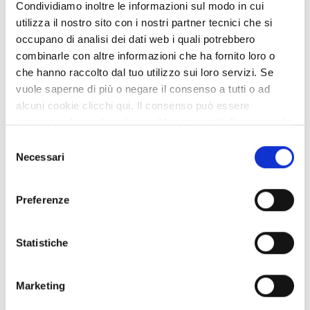
Condividiamo inoltre le informazioni sul modo in cui
MOBILITA' SOSTENIBILE E PATRIMONIO
utilizza il nostro sito con i nostri partner tecnici che si
occupano di analisi dei dati web i quali potrebbero
SERVIZIO PIANIFICAZIONE
combinarle con altre informazioni che ha fornito loro o
TERRITORIALE
che hanno raccolto dal tuo utilizzo sui loro servizi. Se
vuole saperne di più o negare il consenso a tutti o ad
SERVIZIO SICUREZZA SISMICA,
alcuni cookie clicchi qui. Il consenso può essere
EDILIZIA E PROGRAMMAZIONE
espresso cliccando sul tasto "Accetta tutti". Se non vuole
i cookie di terze parti statistici può negare il consenso sul
SCOLASTICA
Selezione
tasto "Rifiuta".
Necessari
del
SERVIZIO SISTEMI INFORMATIVI E
consenso
TECNOLOGICI
Preferenze
SERVIZIO UNITA' AMMINISTRATIVA
Statistiche
SPECIALE PER IL PNRR E GLI
INVESTIMENTI
Marketing