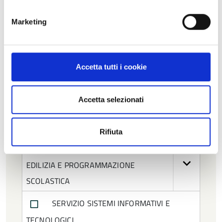
SERVIZIO AFFARI GENERALI
Marketing
SERVIZIO BILANCIO
Accetta tutti i cookie
SERVIZIO INFRASTRUTTURE,
MOBILITA' SOSTENIBILE E PATRIMONIO
Accetta selezionati
SERVIZIO PIANIFICAZIONE
TERRITORIALE
Rifiuta
SERVIZIO SICUREZZA SISMICA,
EDILIZIA E PROGRAMMAZIONE
SCOLASTICA
SERVIZIO SISTEMI INFORMATIVI E
TECNOLOGICI