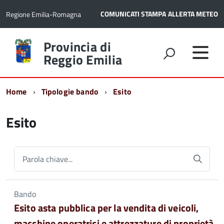
COMUNICATI STAMPA
ALLERTA METEO
Regione Emilia-Romagna
Torna
Provincia di
alla
Reggio Emilia
home
page
Home
Tipologie bando
Esito
Esito
Parola chiave...
Bando
Esito asta pubblica per la vendita di veicoli,
macchine operatrici e attrezzature di proprietà