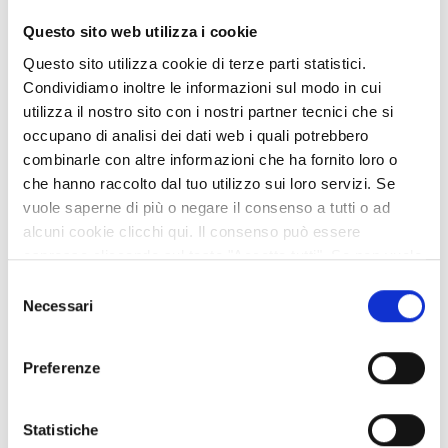
Luoghi
Questo sito web utilizza i cookie
Questo sito utilizza cookie di terze parti statistici.
Modulistica
Condividiamo inoltre le informazioni sul modo in cui
utilizza il nostro sito con i nostri partner tecnici che si
News
occupano di analisi dei dati web i quali potrebbero
combinarle con altre informazioni che ha fornito loro o
Normativa
che hanno raccolto dal tuo utilizzo sui loro servizi. Se
vuole saperne di più o negare il consenso a tutti o ad
Persone
alcuni cookie clicchi qui. Il consenso può essere
espresso cliccando sul tasto "Accetta tutti". Se non vuole
Procedimenti
i cookie di terze parti statistici può negare il consenso sul
Selezione
tasto "Rifiuta".
Necessari
del
Pubblicazioni
consenso
Struttura organizzativa
Preferenze
Statistiche
Afferente all'ufficio