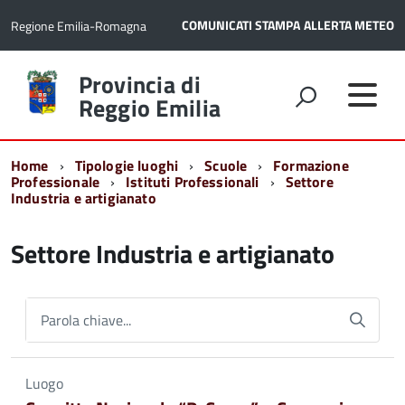
COMUNICATI STAMPA
ALLERTA METEO
Regione Emilia-Romagna
Torna
Provincia di
alla
Reggio Emilia
home
page
Home
Tipologie luoghi
Scuole
Formazione
Professionale
Istituti Professionali
Settore
Industria e artigianato
Settore Industria e artigianato
Parola chiave...
Luogo