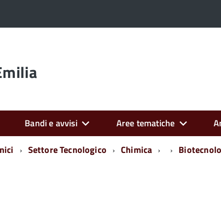
Emilia
Bandi e avvisi
Aree tematiche
A
nici
Settore Tecnologico
Chimica
Biotecnolo