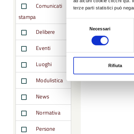
ad alcuni cookie clicchi qui.
Comunicati
terze parti statistici può nega
stampa
Selezione
Necessari
del
Delibere
consenso
Eventi
Luoghi
Rifiuta
Modulistica
News
Normativa
Persone