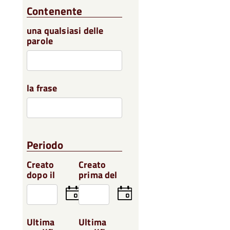
Contenente
una qualsiasi delle
parole
la frase
Periodo
Creato
Creato
dopo il
prima del
Seleziona
Seleziona
la
la
data
data
Ultima
Ultima