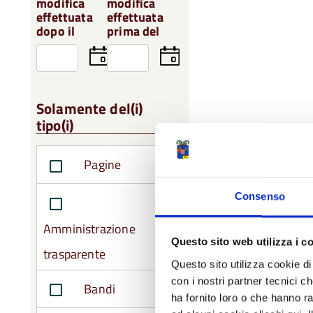
modifica
modifica
effettuata
effettuata
dopo il
prima del
Seleziona
Seleziona
la
la
data
data
Solamente del(i)
tipo(i)
Pagine
Consenso
Amministrazione
Questo sito web utilizza i c
trasparente
Questo sito utilizza cookie di 
con i nostri partner tecnici c
Bandi
ha fornito loro o che hanno ra