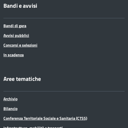
Bandi e avvisi
Bandi di gara
Avvisi pubblici
Concorsi e selezioni
In scadenza
Aree tematiche
Archivio
Bilancio
Conferenza Territoriale Sociale e Sanitaria (CTSS)
Infrastrutture, mobilità e trasporti