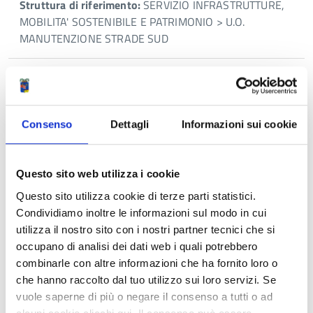
Struttura di riferimento:
SERVIZIO INFRASTRUTTURE,
MOBILITA' SOSTENIBILE E PATRIMONIO > U.O.
MANUTENZIONE STRADE SUD
Persona
PAOLA BONORI
Telefono:
0522444334
Consenso
Dettagli
Informazioni sui cookie
E-mail:
p.bonori@provincia.re.it
Struttura di riferimento:
SERVIZIO INFRASTRUTTURE,
MOBILITA' SOSTENIBILE E PATRIMONIO > U.O.
Questo sito web utilizza i cookie
CONTENZIOSO E TRASPORTI
Questo sito utilizza cookie di terze parti statistici.
Condividiamo inoltre le informazioni sul modo in cui
Persona
utilizza il nostro sito con i nostri partner tecnici che si
ALICE BOTTI
occupano di analisi dei dati web i quali potrebbero
Telefono:
0522444321
combinarle con altre informazioni che ha fornito loro o
E-mail:
a.botti@provincia.re.it
che hanno raccolto dal tuo utilizzo sui loro servizi. Se
Struttura di riferimento:
SERVIZIO INFRASTRUTTURE,
vuole saperne di più o negare il consenso a tutti o ad
MOBILITA' SOSTENIBILE E PATRIMONIO > U.O. VIGILANZA