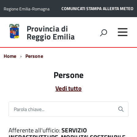
COMUNICATI STAMPA
ALLERTA METEO
Regione Emilia-Romagna
Torna
Provincia di
alla
Reggio Emilia
home
page
Home
Persone
Persone
Vedi tutto
Parola chiave...
Afferente all'ufficio:
SERVIZIO