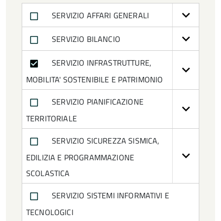
SERVIZIO AFFARI GENERALI
Dirigente
SERVIZIO BILANCIO
Dirigente ad interim del Servizio Affari
Generali
SERVIZIO INFRASTRUTTURE,
MOBILITA' SOSTENIBILE E PATRIMONIO
Dirigente ad interim del Servizio
Pianificazione Territoriale
SERVIZIO PIANIFICAZIONE
TERRITORIALE
Dirigente cessato
SERVIZIO SICUREZZA SISMICA,
Disability Manager
EDILIZIA E PROGRAMMAZIONE
Incarico di Elevata Qualificazione
SCOLASTICA
Presidente
SERVIZIO SISTEMI INFORMATIVI E
TECNOLOGICI
Responsabile Unità Operativa