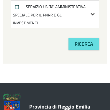
SERVIZIO UNITA' AMMINISTRATIVA
Responsabile della Transizione Digitale
SPECIALE PER IL PNRR E GLI
Responsabile della conservazione
INVESTIMENTI
Responsabile della gestione documentale
RICERCA
Segretario generale
Segretario generale cessato
Vicepresidente 2018-2021
Vicepresidente 2021-2023
Vicepresidente 2024-2026
Vicesegretario
Provincia di Reggio Emilia