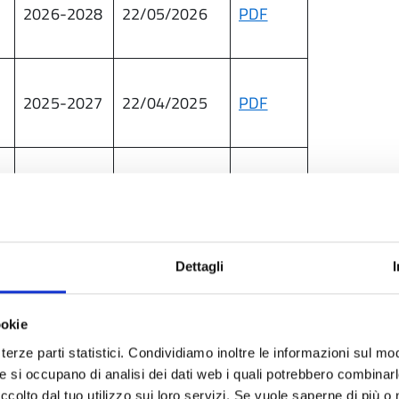
-
2026-2028
22/05/2026
PDF
2025-2027
22/04/2025
PDF
2025-2027
22/05/2025
PDF
.
Dettagli
2025-2027
17/09/2025
PDF
ookie
terze parti statistici. Condividiamo inoltre le informazioni sul modo
2025-2027
18/11/2025
PDF
he si occupano di analisi dei dati web i quali potrebbero combinar
ccolto dal tuo utilizzo sui loro servizi. Se vuole saperne di più o 