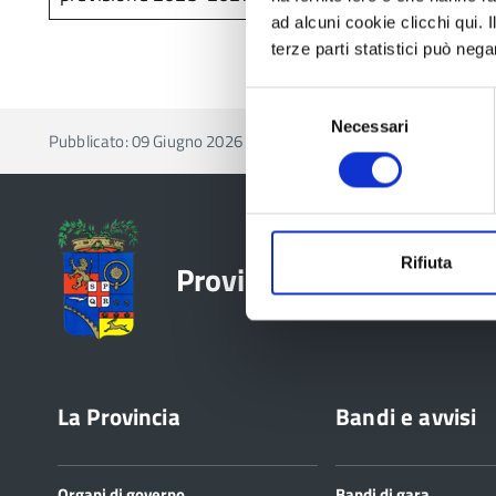
ad alcuni cookie clicchi qui.
terze parti statistici può nega
Selezione
Necessari
del
Pubblicato: 09 Giugno 2026
—
Ultima modifica: 11 Giugno
consenso
Rifiuta
Provincia di Reggio Emil
La Provincia
Bandi e avvisi
Organi di governo
Bandi di gara