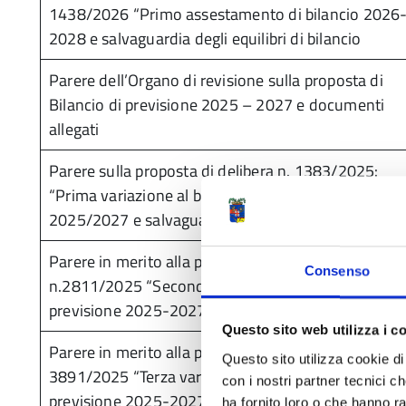
1438/2026 “Primo assestamento di bilancio 2026
2028 e salvaguardia degli equilibri di bilancio
Parere dell’Organo di revisione sulla proposta di
Bilancio di previsione 2025 – 2027 e documenti
allegati
Parere sulla proposta di delibera n. 1383/2025:
“Prima variazione al bilancio di previsione
2025/2027 e salvaguardia degli equilibri di bilancio
Parere in merito alla proposta di deliberazione
Consenso
n.2811/2025 “Seconda variazione al Bilancio di
previsione 2025-2027″
Questo sito web utilizza i c
Parere in merito alla proposta di deliberazione n.
Questo sito utilizza cookie di 
3891/2025 “Terza variazione al Bilancio di
con i nostri partner tecnici c
previsione 2025-2027
ha fornito loro o che hanno ra