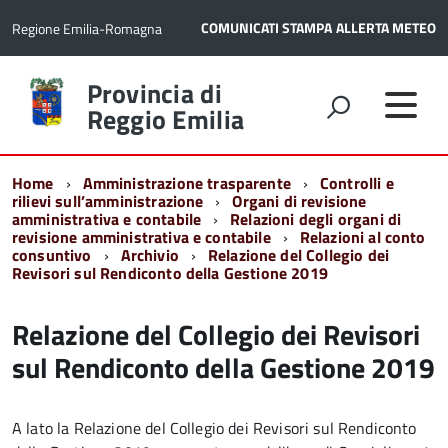
COMUNICATI STAMPA
ALLERTA METEO
Regione Emilia-Romagna
Torna
Provincia di
alla
Reggio Emilia
home
page
Home
Amministrazione trasparente
Controlli e
rilievi sull’amministrazione
Organi di revisione
amministrativa e contabile
Relazioni degli organi di
revisione amministrativa e contabile
Relazioni al conto
consuntivo
Archivio
Relazione del Collegio dei
Revisori sul Rendiconto della Gestione 2019
Relazione del Collegio dei Revisori
sul Rendiconto della Gestione 2019
A lato la Relazione del Collegio dei Revisori sul Rendiconto