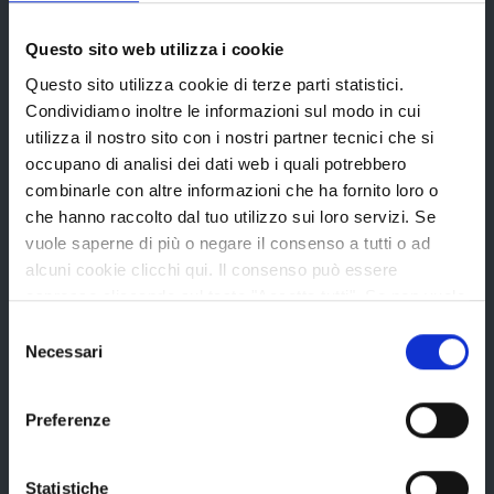
Questo sito web utilizza i cookie
Bandi e avvisi
Questo sito utilizza cookie di terze parti statistici.
Condividiamo inoltre le informazioni sul modo in cui
utilizza il nostro sito con i nostri partner tecnici che si
Bandi di gara
occupano di analisi dei dati web i quali potrebbero
Avvisi pubblici
combinarle con altre informazioni che ha fornito loro o
Concorsi e selezioni
che hanno raccolto dal tuo utilizzo sui loro servizi. Se
vuole saperne di più o negare il consenso a tutti o ad
In scadenza
alcuni cookie clicchi qui. Il consenso può essere
espresso cliccando sul tasto "Accetta tutti". Se non vuole
i cookie di terze parti statistici può negare il consenso sul
Selezione
Aree tematiche
tasto "Rifiuta".
Necessari
del
consenso
Preferenze
Archivio
Bilancio
Statistiche