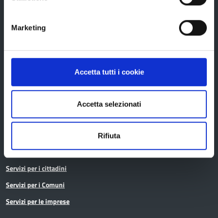
Conferenza Territoriale Sociale e Sanitaria (CTSS)
Infrastrutture, mobilità e trasporti
Marketing
Istruzione
Noi Contro le Mafie
Osservatori e statistiche
Accetta tutti i cookie
Pari opportunità
Pianificazione territoriale
Accetta selezionati
Polizia provinciale
Protocolli di legalità
Rifiuta
Relazioni internazionali
Servizi per i cittadini
Servizi per i Comuni
Servizi per le imprese