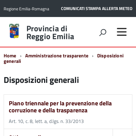
COMUNICATI STAMPA
ALLERTA METEO
Regione Emilia-Romagna
Torna
Provincia di
alla
Reggio Emilia
home
page
Home
Amministrazione trasparente
Disposizioni
generali
Disposizioni generali
Piano triennale per la prevenzione della
corruzione e della trasparenza
Art. 10, c. 8, lett. a, d.lgs. n. 33/2013