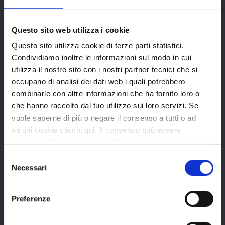
Elezioni
Questo sito web utilizza i cookie
Bandi e avvisi
Questo sito utilizza cookie di terze parti statistici.
Condividiamo inoltre le informazioni sul modo in cui
utilizza il nostro sito con i nostri partner tecnici che si
Bandi di gara
occupano di analisi dei dati web i quali potrebbero
combinarle con altre informazioni che ha fornito loro o
Avvisi pubblici
che hanno raccolto dal tuo utilizzo sui loro servizi. Se
Concorsi e selezioni
vuole saperne di più o negare il consenso a tutti o ad
In scadenza
alcuni cookie clicchi qui. Il consenso può essere
espresso cliccando sul tasto "Accetta tutti". Se non vuole
i cookie di terze parti statistici può negare il consenso sul
Selezione
tasto "Rifiuta".
Necessari
del
Aree tematiche
consenso
Preferenze
Archivio