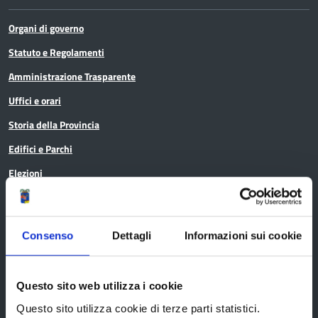
Organi di governo
Statuto e Regolamenti
Amministrazione Trasparente
Uffici e orari
Storia della Provincia
Edifici e Parchi
Elezioni
Bandi e avvisi
Consenso
Dettagli
Informazioni sui cookie
Bandi di gara
Questo sito web utilizza i cookie
Avvisi pubblici
Questo sito utilizza cookie di terze parti statistici.