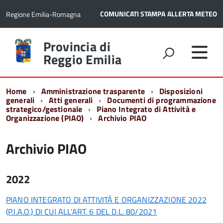
COMUNICATI STAMPA
ALLERTA METEO
Regione Emilia-Romagna
Torna
Provincia di
alla
Reggio Emilia
home
page
Home
Amministrazione trasparente
Disposizioni
generali
Atti generali
Documenti di programmazione
strategico/gestionale
Piano Integrato di Attività e
Organizzazione (PIAO)
Archivio PIAO
Archivio PIAO
2022
PIANO INTEGRATO DI ATTIVITÀ E ORGANIZZAZIONE 2022
(P.I.A.O.) DI CUI ALL’ART. 6 DEL D.L. 80/2021