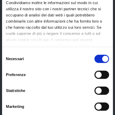
Condividiamo inoltre le informazioni sul modo in cui
Concorsi e selezioni
utilizza il nostro sito con i nostri partner tecnici che si
In scadenza
occupano di analisi dei dati web i quali potrebbero
combinarle con altre informazioni che ha fornito loro o
che hanno raccolto dal tuo utilizzo sui loro servizi. Se
Aree tematiche
vuole saperne di più o negare il consenso a tutti o ad
alcuni cookie clicchi qui. Il consenso può essere
espresso cliccando sul tasto "Accetta tutti". Se non vuole
i cookie di terze parti statistici può negare il consenso sul
Archivio
Selezione
tasto "Rifiuta".
Necessari
del
Bilancio
consenso
Conferenza Territoriale Sociale e Sanitaria (CTSS)
Preferenze
Infrastrutture, mobilità e trasporti
Istruzione
Statistiche
Noi Contro le Mafie
Osservatori e statistiche
Marketing
Pari opportunità