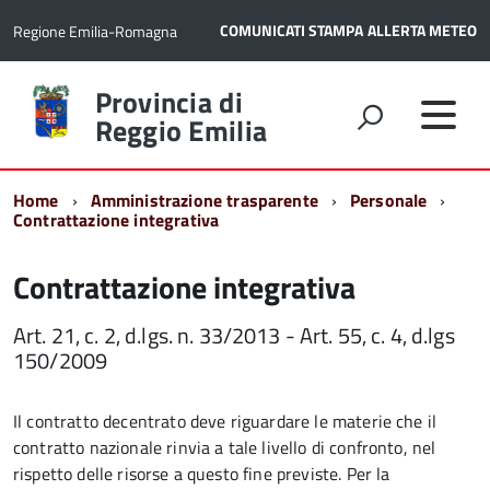
COMUNICATI STAMPA
ALLERTA METEO
Regione Emilia-Romagna
Torna
Provincia di
alla
Reggio Emilia
home
page
Home
Amministrazione trasparente
Personale
Contrattazione integrativa
Contrattazione integrativa
Art. 21, c. 2, d.lgs. n. 33/2013 - Art. 55, c. 4, d.lgs
150/2009
Il contratto decentrato deve riguardare le materie che il
contratto nazionale rinvia a tale livello di confronto, nel
rispetto delle risorse a questo fine previste. Per la