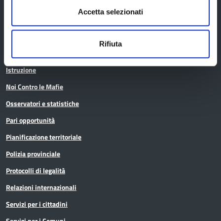
Archivio
Accetta selezionati
Bilancio
Conferenza Territoriale Sociale e Sanitaria (CTSS)
Rifiuta
Infrastrutture, mobilità e trasporti
Istruzione
Noi Contro le Mafie
Osservatori e statistiche
Pari opportunità
Pianificazione territoriale
Polizia provinciale
Protocolli di legalità
Relazioni internazionali
Servizi per i cittadini
Servizi per i Comuni