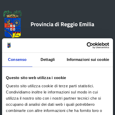
Provincia di Reggio Emilia
La Provincia
Consenso
Dettagli
Informazioni sui cookie
Organi di governo
Questo sito web utilizza i cookie
Statuto e Regolamenti
Questo sito utilizza cookie di terze parti statistici.
Amministrazione Trasparente
Condividiamo inoltre le informazioni sul modo in cui
utilizza il nostro sito con i nostri partner tecnici che si
Uffici e orari
occupano di analisi dei dati web i quali potrebbero
Storia della Provincia
combinarle con altre informazioni che ha fornito loro o