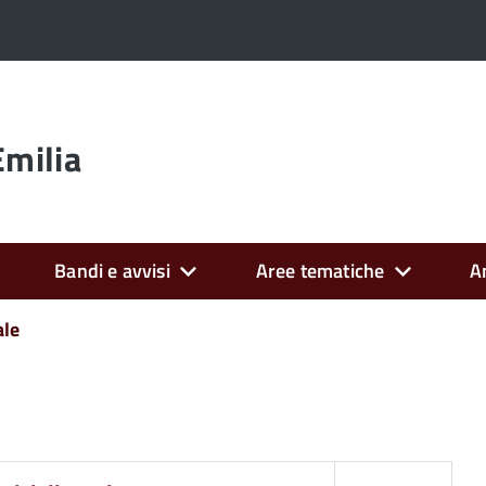
Emilia
Bandi e avvisi
Aree tematiche
A
ale