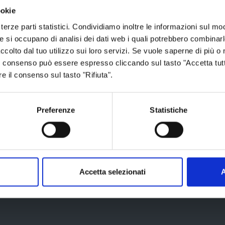
001
ookie
terze parti statistici. Condividiamo inoltre le informazioni sul modo
he si occupano di analisi dei dati web i quali potrebbero combinar
ccolto dal tuo utilizzo sui loro servizi. Se vuole saperne di più o 
009
 Il consenso può essere espresso cliccando sul tasto "Accetta tutt
re il consenso sul tasto "Rifiuta".
 dell'Ente
Preferenze
Statistiche
gio 2024
Accetta selezionati
A