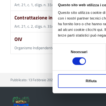
Art. 21, c. 1, d.lgs. n. 33/2013 - Art. 47, c. 8, d.lgs 165/2
Questo sito web utilizza i c
Questo sito utilizza cookie di 
Contrattazione integrativa
con i nostri partner tecnici c
ha fornito loro o che hanno ra
Art. 21, c. 2, d.lgs. n. 33/2013 - Art. 55, c. 4, d.lgs 150/2
ad alcuni cookie clicchi qui.
terze parti statistici può nega
OIV
Selezione
Organismo Indipendente di Valutazione della performance
Necessari
del
consenso
Pubblicato: 13 Febbraio 2020
—
Ultima modifica: 15 Mag
Rifiuta