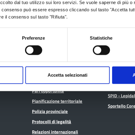
ccolto dal tuo utilizzo sui loro servizi. Se vuole saperne di più o 
 Il consenso può essere espresso cliccando sul tasto "Accetta tutt
Archivio
Albo fornitori
re il consenso sul tasto "Rifiuta".
Bilancio
Albo pretorio
Conferenza Territoriale Sociale e
Consiglio Prov
Preferenze
Statistiche
Sanitaria (CTSS)
Consulta gli at
Infrastrutture, mobilità e trasporti
Geoportale ca
Istruzione
Lavoro per te
Noi Contro le Mafie
Open data
Accetta selezionati
A
Osservatori e statistiche
Pagamenti
Pari opportunità
SPID - Lepida
Pianificazione territoriale
Sportello Co
Polizia provinciale
Protocolli di legalità
Relazioni internazionali