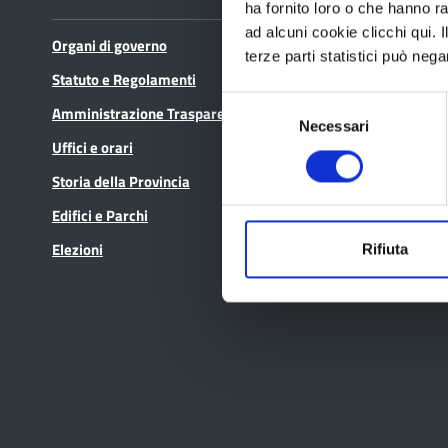
ha fornito loro o che hanno ra
ad alcuni cookie clicchi qui.
Organi di governo
Bandi di gara
terze parti statistici può nega
Statuto e Regolamenti
Avvisi pubblici
Selezione
Amministrazione Trasparente
Concorsi e selezioni
Necessari
del
Uffici e orari
In scadenza
consenso
Storia della Provincia
Edifici e Parchi
Elezioni
Rifiuta