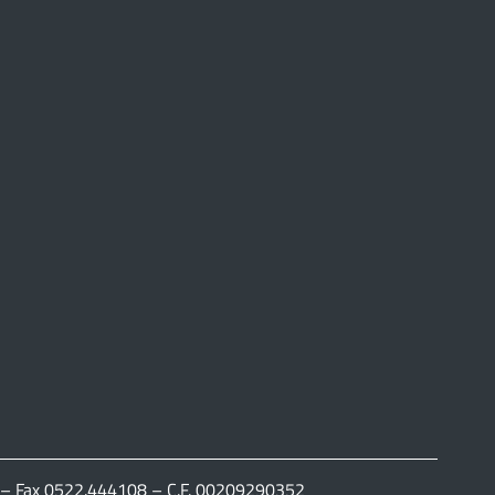
111 – Fax 0522.444108 – C.F. 00209290352