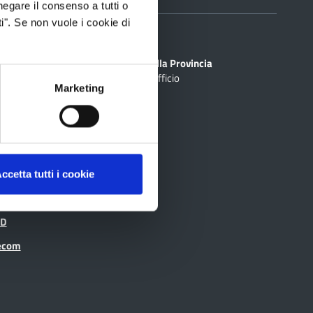
negare il consenso a tutti o
i". Se non vuole i cookie di
Sedi
PEC
Scrivi alla Provincia
Cerca Ufficio
inciale Online
Marketing
ti
rtografico
ccetta tutti i cookie
ID
recom