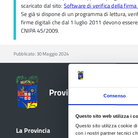
scaricato dal sito:
Software di verifica della firma 
Se già si dispone di un programma di lettura, veri
firme digitali che dal 1 luglio 2011 devono essere
CNIPA 45/2009.
Pubblicato: 30 Maggio 2024
Provincia di Reggio Emil
Consenso
Questo sito web utilizza i c
Questo sito utilizza cookie di 
La Provincia
Bandi e avvisi
con i nostri partner tecnici c