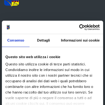
La Provincia
Organi di governo
Consenso
Dettagli
Informazioni sui cookie
Statuto e Regolamenti
Amministrazione Trasparente
Questo sito web utilizza i cookie
Uffici e orari
Questo sito utilizza cookie di terze parti statistici.
Condividiamo inoltre le informazioni sul modo in cui
Storia della Provincia
utilizza il nostro sito con i nostri partner tecnici che si
Edifici e Parchi
occupano di analisi dei dati web i quali potrebbero
Elezioni
combinarle con altre informazioni che ha fornito loro o
che hanno raccolto dal tuo utilizzo sui loro servizi. Se
vuole saperne di più o negare il consenso a tutti o ad
alcuni cookie clicchi qui. Il consenso può essere