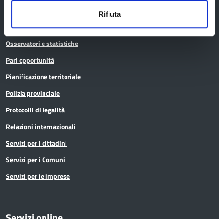
Istruzione
Rifiuta
Noi Contro le Mafie
Osservatori e statistiche
Pari opportunità
Pianificazione territoriale
Polizia provinciale
Protocolli di legalità
Relazioni internazionali
Servizi per i cittadini
Servizi per i Comuni
Servizi per le imprese
Servizi online