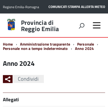
COMUNICATI STAMPA
ALLERTA METEO
Regione Emilia-Romagna
Torna
Provincia di
alla
Reggio Emilia
home
page
Home
Amministrazione trasparente
Personale
Personale non a tempo indeterminato
Anno 2024
Anno 2024
Condividi
Allegati