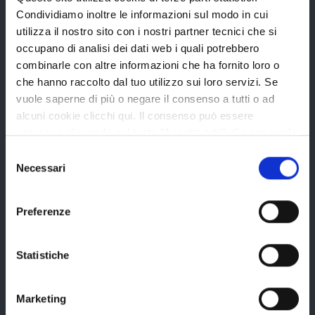
Avvisi pubblici
Condividiamo inoltre le informazioni sul modo in cui
Concorsi e selezioni
utilizza il nostro sito con i nostri partner tecnici che si
occupano di analisi dei dati web i quali potrebbero
In scadenza
combinarle con altre informazioni che ha fornito loro o
che hanno raccolto dal tuo utilizzo sui loro servizi. Se
vuole saperne di più o negare il consenso a tutti o ad
Aree tematiche
alcuni cookie clicchi qui. Il consenso può essere
espresso cliccando sul tasto "Accetta tutti". Se non vuole
i cookie di terze parti statistici può negare il consenso sul
Selezione
Archivio
tasto "Rifiuta".
Necessari
del
Bilancio
consenso
Conferenza Territoriale Sociale e Sanitaria (CTSS)
Preferenze
Infrastrutture, mobilità e trasporti
Istruzione
Statistiche
Noi Contro le Mafie
Marketing
Osservatori e statistiche