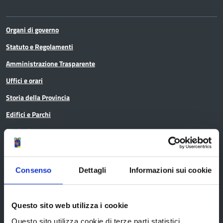
Organi di governo
Statuto e Regolamenti
Amministrazione Trasparente
Uffici e orari
Storia della Provincia
Edifici e Parchi
Elezioni
Bandi e avvisi
Consenso
Dettagli
Informazioni sui cookie
Questo sito web utilizza i cookie
Bandi di gara
Questo sito utilizza cookie di terze parti statistici.