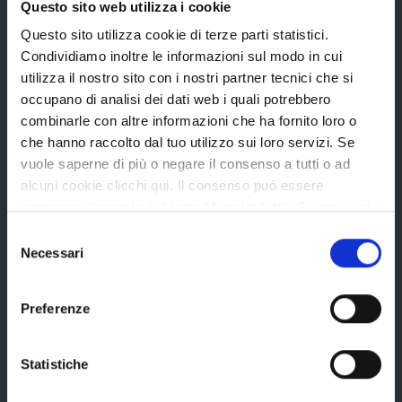
Questo sito web utilizza i cookie
Questo sito utilizza cookie di terze parti statistici.
Condividiamo inoltre le informazioni sul modo in cui
La Provincia
utilizza il nostro sito con i nostri partner tecnici che si
occupano di analisi dei dati web i quali potrebbero
combinarle con altre informazioni che ha fornito loro o
Organi di governo
che hanno raccolto dal tuo utilizzo sui loro servizi. Se
Statuto e Regolamenti
vuole saperne di più o negare il consenso a tutti o ad
alcuni cookie clicchi qui. Il consenso può essere
Amministrazione Trasparente
espresso cliccando sul tasto "Accetta tutti". Se non vuole
Uffici e orari
i cookie di terze parti statistici può negare il consenso sul
Selezione
Storia della Provincia
tasto "Rifiuta".
Necessari
del
consenso
Edifici e Parchi
Preferenze
Elezioni
Statistiche
Bandi e avvisi