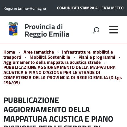
COMUNICATI STAMPA
ALLERTA METEO
Regione Emilia-Romagna
Torna
Provincia di
alla
Reggio Emilia
home
page
Home
Aree tematiche
Infrastrutture, mobilità e
trasporti
Mobilità Sostenibile
Piani e programmi
Aggiornamento della mappatura acustica strade
PUBBLICAZIONE AGGIORNAMENTO DELLA MAPPATURA
ACUSTICA E PIANO D’AZIONE PER LE STRADE DI
COMPETENZA DELLA PROVINCIA DI REGGIO EMILIA (D.Lgs
194/05)
PUBBLICAZIONE
AGGIORNAMENTO DELLA
MAPPATURA ACUSTICA E PIANO