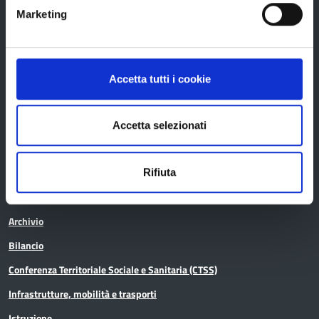
Marketing
Bandi di gara
Avvisi pubblici
Accetta tutti i cookie
Concorsi e selezioni
In scadenza
Accetta selezionati
Aree tematiche
Rifiuta
Archivio
Bilancio
Conferenza Territoriale Sociale e Sanitaria (CTSS)
Infrastrutture, mobilità e trasporti
Istruzione