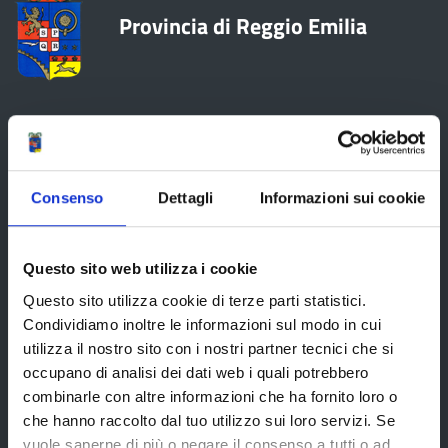
Provincia di Reggio Emilia
La Provincia
Consenso
Dettagli
Informazioni sui cookie
Organi di governo
Statuto e Regolamenti
Questo sito web utilizza i cookie
Amministrazione Trasparente
Questo sito utilizza cookie di terze parti statistici.
Uffici e orari
Condividiamo inoltre le informazioni sul modo in cui
utilizza il nostro sito con i nostri partner tecnici che si
Storia della Provincia
occupano di analisi dei dati web i quali potrebbero
Edifici e Parchi
combinarle con altre informazioni che ha fornito loro o
che hanno raccolto dal tuo utilizzo sui loro servizi. Se
Elezioni
vuole saperne di più o negare il consenso a tutti o ad