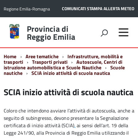
COMUNICATI STAMPA
ALLERTA METEO
Regione Emilia-Romagna
Torna
Provincia di
alla
Reggio Emilia
home
page
Home
Aree tematiche
Infrastrutture, mobilità e
trasporti
Trasporti privati
Autoscuole, Centri di
istruzione automobilistica e Scuole Nautiche
Scuole
nautiche
SCIA inizio attività di scuola nautica
SCIA inizio attività di scuola nautica
Coloro che intendono avviare l’attività di autoscuola, anche a
seguito di subingresso, devono presentare la Segnalazione
certificata di inizio attività (SCIA)
,
ai sensi dell’art. 19 della
Legge 241/90, alla Provincia di Reggio Emilia utilizzando il