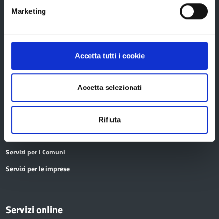
Istruzione
Marketing
Noi Contro le Mafie
Osservatori e statistiche
Pari opportunità
Accetta tutti i cookie
Pianificazione territoriale
Polizia provinciale
Accetta selezionati
Protocolli di legalità
Relazioni internazionali
Rifiuta
Servizi per i cittadini
Servizi per i Comuni
Servizi per le imprese
Servizi online