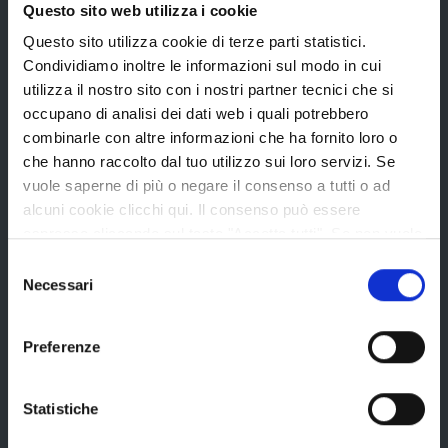
Questo sito web utilizza i cookie
Questo sito utilizza cookie di terze parti statistici.
Bandi di gara
Condividiamo inoltre le informazioni sul modo in cui
utilizza il nostro sito con i nostri partner tecnici che si
Avvisi pubblici
occupano di analisi dei dati web i quali potrebbero
Concorsi e selezioni
combinarle con altre informazioni che ha fornito loro o
In scadenza
che hanno raccolto dal tuo utilizzo sui loro servizi. Se
vuole saperne di più o negare il consenso a tutti o ad
alcuni cookie clicchi qui. Il consenso può essere
espresso cliccando sul tasto "Accetta tutti". Se non vuole
Aree tematiche
i cookie di terze parti statistici può negare il consenso sul
Selezione
tasto "Rifiuta".
Necessari
del
consenso
Archivio
Preferenze
Bilancio
Conferenza Territoriale Sociale e Sanitaria (CTSS)
Statistiche
Infrastrutture, mobilità e trasporti