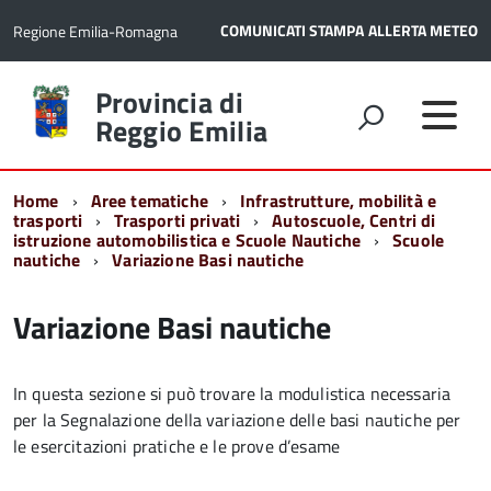
COMUNICATI STAMPA
ALLERTA METEO
Regione Emilia-Romagna
Torna
Provincia di
alla
Reggio Emilia
home
page
Home
Aree tematiche
Infrastrutture, mobilità e
trasporti
Trasporti privati
Autoscuole, Centri di
istruzione automobilistica e Scuole Nautiche
Scuole
nautiche
Variazione Basi nautiche
Variazione Basi nautiche
In questa sezione si può trovare la modulistica necessaria
per la Segnalazione della variazione delle basi nautiche per
le esercitazioni pratiche e le prove d’esame