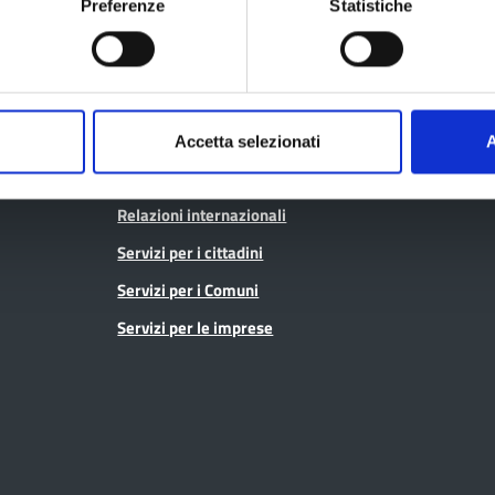
Open data
Preferenze
Statistiche
Osservatori e statistiche
Pagamenti
Pari opportunità
SPID - Lepida
Pianificazione territoriale
Sportello Co
Polizia provinciale
Accetta selezionati
A
Protocolli di legalità
Relazioni internazionali
Servizi per i cittadini
Servizi per i Comuni
Servizi per le imprese