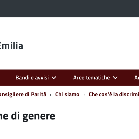
Emilia
Bandi e avvisi
Aree tematiche
A
onsigliere di Parità
Chi siamo
Che cos’è la discrim
ne di genere