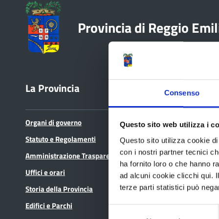
Provincia di Reggio Emil
La Provincia
Bandi e avvisi
Consenso
Organi di governo
Bandi di gara
Questo sito web utilizza i c
Statuto e Regolamenti
Avvisi pubblici
Questo sito utilizza cookie di 
con i nostri partner tecnici c
Amministrazione Trasparente
Concorsi e selezioni
ha fornito loro o che hanno ra
Uffici e orari
In scadenza
ad alcuni cookie clicchi qui.
terze parti statistici può nega
Storia della Provincia
Edifici e Parchi
Selezione