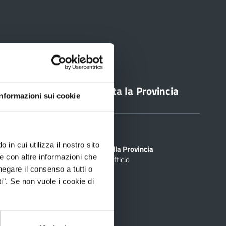
line
Contatta la Provincia
Informazioni sui cookie
Sedi
PEC
 in cui utilizza il nostro sito
Scrivi alla Provincia
le con altre informazioni che
Cerca Ufficio
inciale Online
negare il consenso a tutti o
ti
i". Se non vuole i cookie di
rtografico