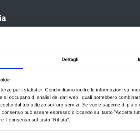
ia
Aree tematiche
Servizi on
Dettagli
Archivio
Albo fornitori
ookie
Bilancio
Albo pretorio
terze parti statistici. Condividiamo inoltre le informazioni sul modo
he si occupano di analisi dei dati web i quali potrebbero combinar
Conferenza Territoriale Sociale e
Consiglio Prov
Sanitaria (CTSS)
ccolto dal tuo utilizzo sui loro servizi. Se vuole saperne di più o 
Consulta gli at
 Il consenso può essere espresso cliccando sul tasto "Accetta tutt
Infrastrutture, mobilità e trasporti
re il consenso sul tasto "Rifiuta".
Geoportale ca
Istruzione
Lavoro per te
Noi Contro le Mafie