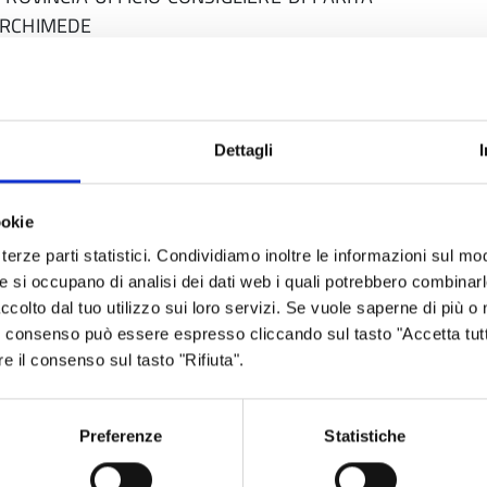
 ARCHIMEDE
Obbligatoria, come previsto dal Regolamento
ato dall’Ordine Provincaile dei Consulenti del
Dettagli
ookie
terze parti statistici. Condividiamo inoltre le informazioni sul modo
he si occupano di analisi dei dati web i quali potrebbero combinar
ccolto dal tuo utilizzo sui loro servizi. Se vuole saperne di più o 
 Il consenso può essere espresso cliccando sul tasto "Accetta tutt
re il consenso sul tasto "Rifiuta".
ia
Preferenze
Statistiche