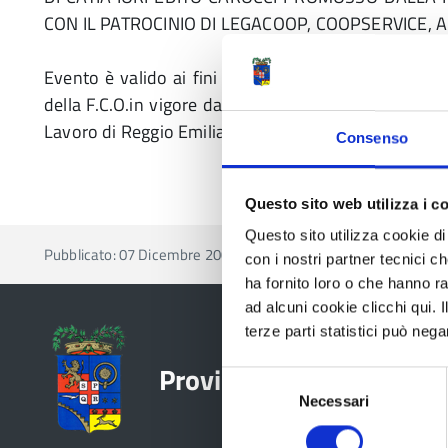
CON IL PATROCINIO DI LEGACOOP, COOPSERVICE,
Evento è valido ai fini della Formazione Continua 
della F.C.O.in vigore dal 1 Aprile 2006, poichè valid
Lavoro di Reggio Emilia.
Consenso
Questo sito web utilizza i c
Questo sito utilizza cookie di 
Pubblicato: 07 Dicembre 2009
con i nostri partner tecnici c
ha fornito loro o che hanno ra
ad alcuni cookie clicchi qui.
terze parti statistici può nega
Provincia di Reggio Emil
Selezione
Necessari
del
consenso