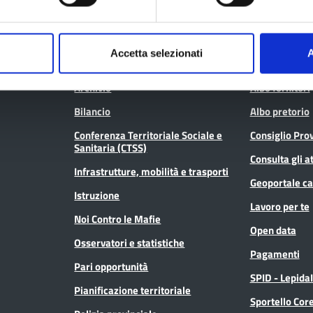
Aree tematiche
Servizi on
Accetta selezionati
A
Archivio
Albo fornitori
Bilancio
Albo pretorio
Conferenza Territoriale Sociale e
Consiglio Prov
Sanitaria (CTSS)
Consulta gli at
Infrastrutture, mobilità e trasporti
Geoportale ca
Istruzione
Lavoro per te
Noi Contro le Mafie
Open data
Osservatori e statistiche
Pagamenti
Pari opportunità
SPID - Lepida
Pianificazione territoriale
Sportello Co