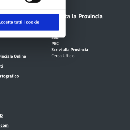
line
Contatta la Provincia
ccetta tutti i cookie
Sedi
PEC
Scrivi alla Provincia
Cerca Ufficio
inciale Online
ti
rtografico
ID
recom