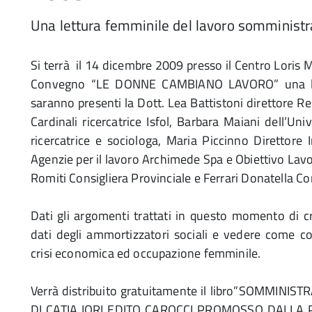
Una lettura femminile del lavoro somministr
Si terrà il 14 dicembre 2009 presso il Centro Loris M
Convegno “LE DONNE CAMBIANO LAVORO” una lett
saranno presenti la Dott. Lea Battistoni direttore R
Cardinali ricercatrice Isfol, Barbara Maiani dell’Un
ricercatrice e sociologa, Maria Piccinno Direttore 
Agenzie per il lavoro Archimede Spa e Obiettivo Lavo
Romiti Consigliera Provinciale e Ferrari Donatella Con
Dati gli argomenti trattati in questo momento di cr
dati degli ammortizzatori sociali e vedere come c
crisi economica ed occupazione femminile.
Verrà distribuito gratuitamente il libro”SOMMI
DI CATIA IORI EDITO CAROCCI PROMOSSO DALLA P