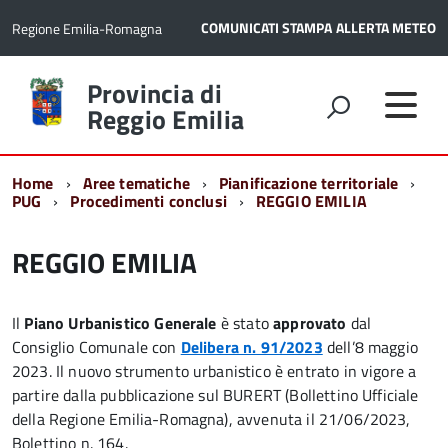
COMUNICATI STAMPA
ALLERTA METEO
Regione Emilia-Romagna
Torna
Provincia di
alla
Reggio Emilia
home
page
Home
Aree tematiche
Pianificazione territoriale
PUG
Procedimenti conclusi
REGGIO EMILIA
REGGIO EMILIA
Il
Piano Urbanistico Generale
è stato
approvato
dal
Consiglio Comunale con
Delibera n. 91/2023
dell’8 maggio
2023. Il nuovo strumento urbanistico è entrato in vigore a
partire dalla pubblicazione sul BURERT (Bollettino Ufficiale
della Regione Emilia-Romagna), avvenuta il 21/06/2023,
Bolettino n. 164.