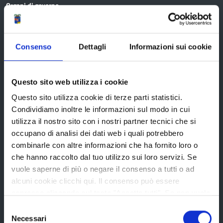
Organi di governo
Statuto e Regolamenti
Amministrazione Trasparente
Consenso
Dettagli
Informazioni sui cookie
Uffici e orari
Storia della Provincia
Questo sito web utilizza i cookie
Edifici e Parchi
Questo sito utilizza cookie di terze parti statistici.
Elezioni
Condividiamo inoltre le informazioni sul modo in cui
utilizza il nostro sito con i nostri partner tecnici che si
occupano di analisi dei dati web i quali potrebbero
Bandi e avvisi
combinarle con altre informazioni che ha fornito loro o
che hanno raccolto dal tuo utilizzo sui loro servizi. Se
vuole saperne di più o negare il consenso a tutti o ad
alcuni cookie clicchi qui. Il consenso può essere
Bandi di gara
espresso cliccando sul tasto "Accetta tutti". Se non vuole
Avvisi pubblici
i cookie di terze parti statistici può negare il consenso sul
Selezione
Concorsi e selezioni
tasto "Rifiuta".
Necessari
del