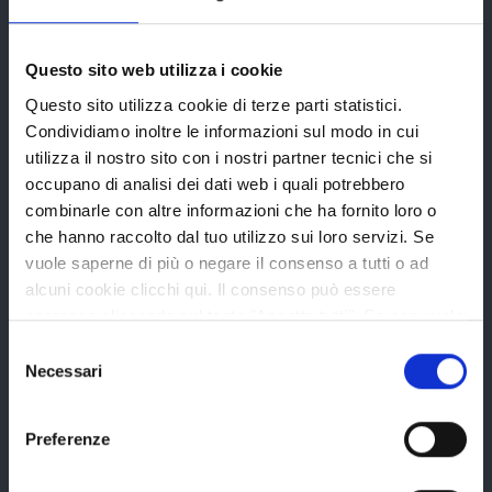
Provincia di Reggio Emilia
Questo sito web utilizza i cookie
Questo sito utilizza cookie di terze parti statistici.
Condividiamo inoltre le informazioni sul modo in cui
utilizza il nostro sito con i nostri partner tecnici che si
occupano di analisi dei dati web i quali potrebbero
La Provincia
combinarle con altre informazioni che ha fornito loro o
che hanno raccolto dal tuo utilizzo sui loro servizi. Se
vuole saperne di più o negare il consenso a tutti o ad
Organi di governo
alcuni cookie clicchi qui. Il consenso può essere
espresso cliccando sul tasto "Accetta tutti". Se non vuole
Statuto e Regolamenti
i cookie di terze parti statistici può negare il consenso sul
Selezione
Amministrazione Trasparente
tasto "Rifiuta".
Necessari
del
Uffici e orari
consenso
Storia della Provincia
Preferenze
Edifici e Parchi