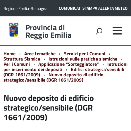
COMUNICATI STAMPA
ALLERTA METEO
Regione Emilia-Romagna
Torna
Provincia di
alla
Reggio Emilia
home
page
Home
Aree tematiche
Servizi per i Comuni
Struttura Sismica
Istruzioni sulle pratiche sismiche
Per i Comuni
Applicazione “Sorteggiatore”
Istruzioni
per inserimento dei depositi
Edifici strategici/sensibili
(DGR 1661/2009)
Nuovo deposito di edificio
strategico/sensibile (DGR 1661/2009)
Nuovo deposito di edificio
strategico/sensibile (DGR
1661/2009)