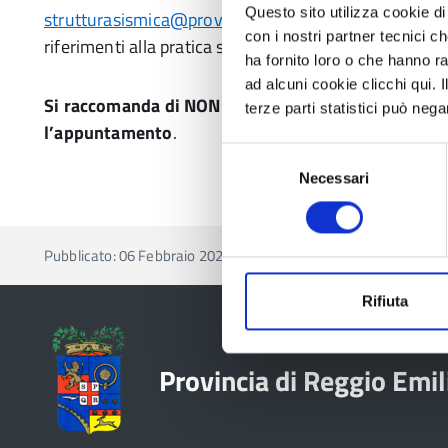
Questo sito utilizza cookie di 
strutturasismica@provincia.re.it
) un appuntamento
con i nostri partner tecnici c
riferimenti alla pratica sismica.
ha fornito loro o che hanno ra
ad alcuni cookie clicchi qui.
Si raccomanda di NON di utilizzare l’indirizzo PEC
terze parti statistici può nega
l’appuntamento
.
Selezione
Necessari
del
consenso
Pubblicato: 06 Febbraio 2020
—
Ultima modifica: 28 April
Rifiuta
Provincia di Reggio Emil