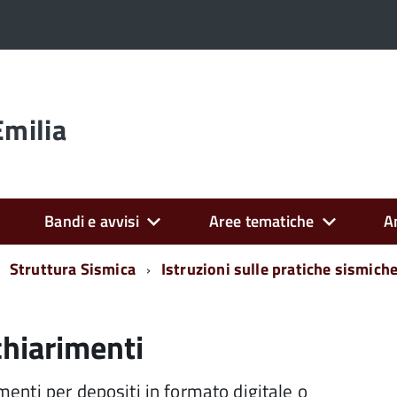
Emilia
Bandi e avvisi
Aree tematiche
A
Struttura Sismica
Istruzioni sulle pratiche sismich
 chiarimenti
imenti per depositi in formato digitale o