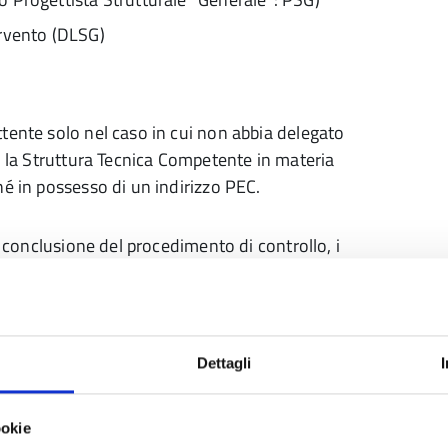
tervento (DLSG)
tente solo nel caso in cui non abbia delegato
n la Struttura Tecnica Competente in materia
hé in possesso di un indirizzo PEC.
a conclusione del procedimento di controllo, i
imento della documentazione richiesta.
nti (appuntamento con la
Dettagli
one dei chiarimenti richiesti, il Progettista
ookie
rdare con la Struttura Sismica (scrivendo a