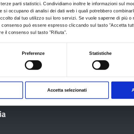
terze parti statistici. Condividiamo inoltre le informazioni sul modo
telefonico
, specificando nella mail i
he si occupano di analisi dei dati web i quali potrebbero combinar
ccolto dal tuo utilizzo sui loro servizi. Se vuole saperne di più o 
 Il consenso può essere espresso cliccando sul tasto "Accetta tutt
 della Provincia per concordare
re il consenso sul tasto "Rifiuta".
Preferenze
Statistiche
e 2023
Accetta selezionati
A
ia