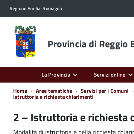
Regione Emilia-Romagna
Torna
alla
home
Provincia di Reggio 
page
La Provincia
Servizi online
Home
Aree tematiche
Servizi per i Comuni
Istruttoria e richiesta chiarimenti
2 – Istruttoria e richiesta
Modalità di istruttoria e della richiesta chiar