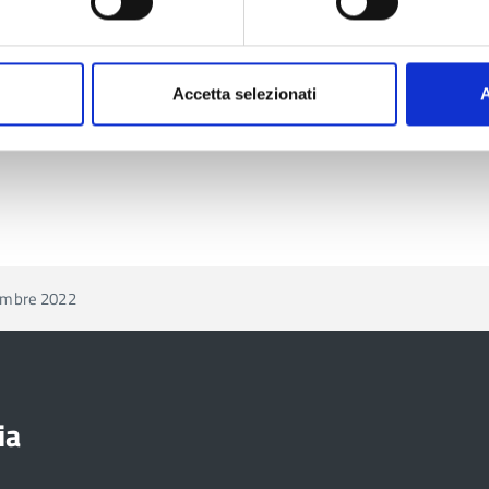
ì consegnata allo scrivente Servizio una copia
Accetta selezionati
A
ocumenti trasmessi via PEC.
tembre 2022
ia