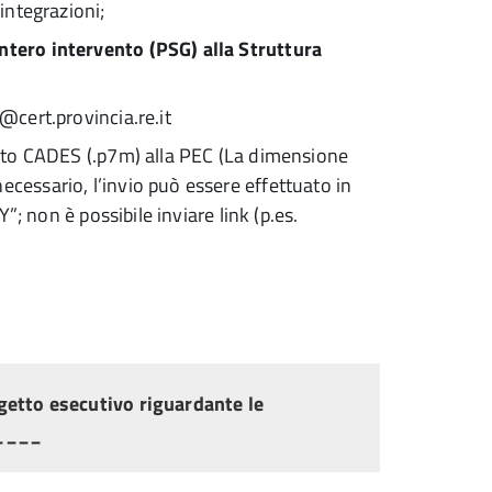
 integrazioni;
intero intervento (PSG) alla Struttura
@cert.provincia.re.it
rmato CADES (.p7m) alla PEC (La dimensione
ecessario, l’invio può essere effettuato in
Y”; non è possibile inviare link (p.es.
getto esecutivo riguardante le
_____