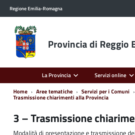
Regione Emilia-Romagna
Torna
alla
home
Provincia di Reggio 
page
La Provincia
Servizi online
Home
Aree tematiche
Servizi per i Comuni
Trasmissione chiarimenti alla Provincia
3 – Trasmissione chiarimen
Modalità di presentazione e trasmissione dei 