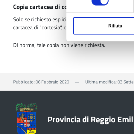
Copia cartacea di cortesia
Solo se richiesto esplicitamente, dovrà essere altres
Rifiuta
cartacea di “cortesia”, che riproduca fedelmente i d
Di norma, tale copia non viene richiesta.
Pubblicato: 06 Febbraio 2020
—
Ultima modifica: 03 Set
Provincia di Reggio Emil