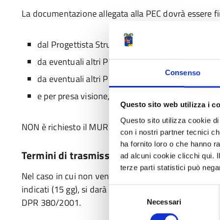
La documentazione allegata alla PEC dovrà essere f
dal Progettista Strutturale dell’intero intervento
da eventuali altri Progettisti Strutturali (di setto
Consenso
da eventuali altri Professionisti (p. es. Geologo) 
e per presa visione, dal Direttore dei Lavori Strut
Questo sito web utilizza i c
Questo sito utilizza cookie di 
NON è richiesto il MUR A.7/D.7
con i nostri partner tecnici c
ha fornito loro o che hanno ra
Termini di trasmissione
ad alcuni cookie clicchi qui.
terze parti statistici può nega
Nel caso in cui non venga trasmessa l’eventuale doc
indicati (15 gg), si darà atto alle procedure sanzionator
Selezione
DPR 380/2001.
Necessari
del
consenso