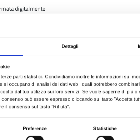
irmata digitalmente
 (PSG);
re e/o di specifiche opere) qualora previsti;
Dettagli
qualora previsti;
turali dell’intero intervento (DLSG).
ookie
terze parti statistici. Condividiamo inoltre le informazioni sul modo
he si occupano di analisi dei dati web i quali potrebbero combinar
ccolto dal tuo utilizzo sui loro servizi. Se vuole saperne di più o 
 Il consenso può essere espresso cliccando sul tasto "Accetta tutt
re il consenso sul tasto "Rifiuta".
umentazione di chiarimento entro i termini
ie di cui alla Parte II, Capo IV, Sezione III del
Preferenze
Statistiche