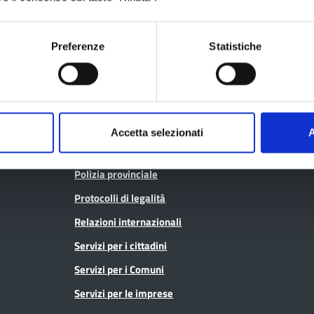
Sanitaria (CTSS)
Consulta gli at
Infrastrutture, mobilità e trasporti
Geoportale ca
Preferenze
Statistiche
Istruzione
Lavoro per te
Noi Contro le Mafie
Open data
Osservatori e statistiche
Pagamenti
Pari opportunità
Accetta selezionati
A
SPID - Lepida
Pianificazione territoriale
Sportello Co
Polizia provinciale
Protocolli di legalità
Relazioni internazionali
Servizi per i cittadini
Servizi per i Comuni
Servizi per le imprese