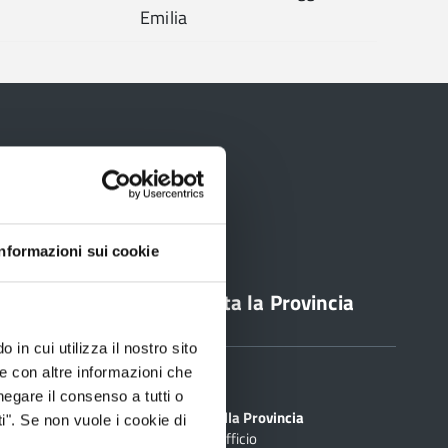
Emilia
Informazioni sui cookie
line
Contatta la Provincia
 in cui utilizza il nostro sito
le con altre informazioni che
Sedi
PEC
negare il consenso a tutti o
Scrivi alla Provincia
i". Se non vuole i cookie di
Cerca Ufficio
inciale Online