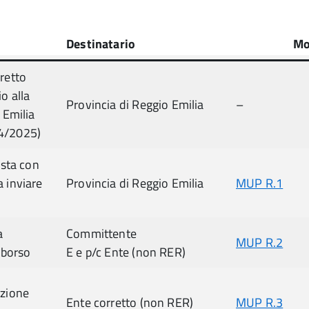
Destinatario
Mo
retto
o alla
Provincia di Reggio Emilia
–
 Emilia
4/2025)
Osta con
 inviare
Provincia di Reggio Emilia
MUP R.1
a
Committente
MUP R.2
mborso
E e p/c Ente (non RER)
uzione
Ente corretto (non RER)
MUP R.3