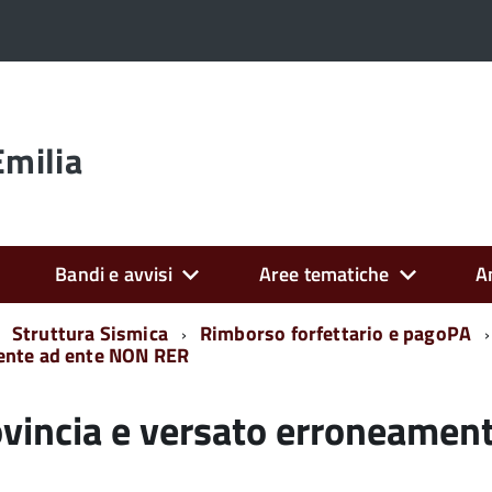
Emilia
Bandi e avvisi
Aree tematiche
A
Struttura Sismica
Rimborso forfettario e pagoPA
mente ad ente NON RER
ovincia e versato erroneamen