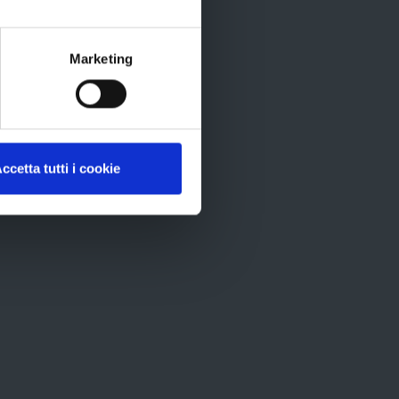
ti
rtografico
Marketing
ccetta tutti i cookie
ID
recom