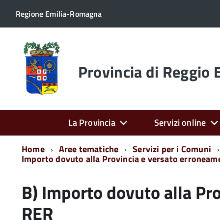
Regione Emilia-Romagna
Torna
alla
home
Provincia di Reggio 
page
La Provincia
Servizi online
Home
Aree tematiche
Servizi per i Comuni
Importo dovuto alla Provincia e versato erronea
B) Importo dovuto alla Pr
RER