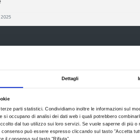
e
e 2025
ia
Dettagli
Aree tematiche
Servizi on
ookie
terze parti statistici. Condividiamo inoltre le informazioni sul modo
Archivio
Albo fornitori
he si occupano di analisi dei dati web i quali potrebbero combinar
ccolto dal tuo utilizzo sui loro servizi. Se vuole saperne di più o 
Bilancio
Albo pretorio
 Il consenso può essere espresso cliccando sul tasto "Accetta tutt
Conferenza Territoriale Sociale e
Consiglio Prov
re il consenso sul tasto "Rifiuta".