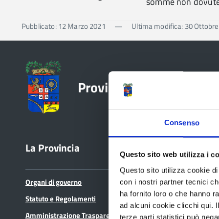
somme non dovut
Pubblicato: 12 Marzo 2021
—
Ultima modifica: 30 Ottobr
Provincia di Reggio Emil
Consenso
La Provincia
Bandi e avvisi
Questo sito web utilizza i c
Questo sito utilizza cookie di 
Organi di governo
Bandi di gara
con i nostri partner tecnici c
ha fornito loro o che hanno ra
Statuto e Regolamenti
Avvisi pubblici
ad alcuni cookie clicchi qui.
Amministrazione Trasparente
Concorsi e selezioni
terze parti statistici può nega