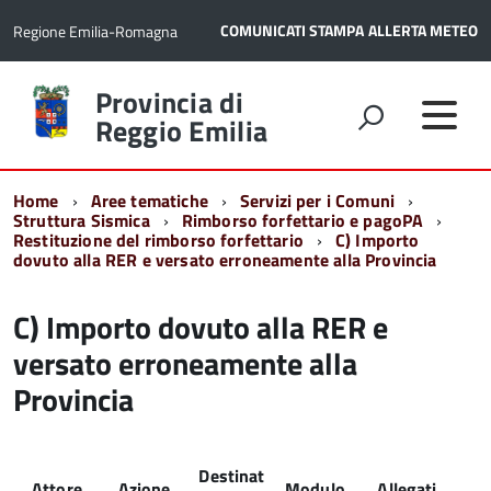
COMUNICATI STAMPA
ALLERTA METEO
Regione Emilia-Romagna
Torna
Provincia di
alla
Reggio Emilia
home
page
Home
Aree tematiche
Servizi per i Comuni
Struttura Sismica
Rimborso forfettario e pagoPA
Restituzione del rimborso forfettario
C) Importo
dovuto alla RER e versato erroneamente alla Provincia
C) Importo dovuto alla RER e
versato erroneamente alla
Provincia
Destinat
Attore
Azione
Modulo
Allegati