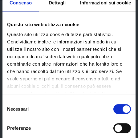
Consenso
Dettagli
Informazioni sui cookie
Questo sito web utilizza i cookie
Provincia di Reggio Emilia
Questo sito utilizza cookie di terze parti statistici.
Condividiamo inoltre le informazioni sul modo in cui
utilizza il nostro sito con i nostri partner tecnici che si
occupano di analisi dei dati web i quali potrebbero
combinarle con altre informazioni che ha fornito loro o
La Provincia
che hanno raccolto dal tuo utilizzo sui loro servizi. Se
vuole saperne di più o negare il consenso a tutti o ad
alcuni cookie clicchi qui. Il consenso può essere
Organi di governo
espresso cliccando sul tasto "Accetta tutti". Se non vuole
Statuto e Regolamenti
i cookie di terze parti statistici può negare il consenso sul
Selezione
tasto "Rifiuta".
Necessari
Amministrazione Trasparente
del
consenso
Uffici e orari
Preferenze
Storia della Provincia