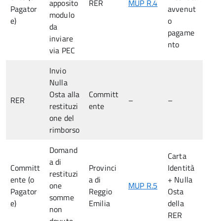
apposito
RER
MUP R.4
Pagator
avvenut
modulo
e)
o
da
pagame
inviare
nto
via PEC
Invio
Nulla
Osta alla
Committ
RER
–
–
restituzi
ente
one del
rimborso
Domand
Carta
a di
Committ
Provinci
Identità
restituzi
ente (o
a di
+ Nulla
one
MUP R.5
Pagator
Reggio
Osta
somme
e)
Emilia
della
non
RER