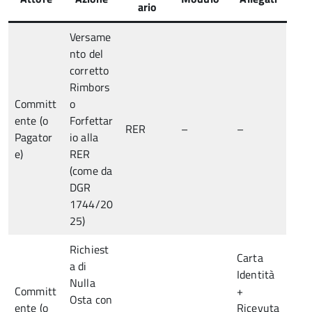
ario
Versame
nto del
corretto
Rimbors
Committ
o
ente (o
Forfettar
RER
–
–
Pagator
io alla
e)
RER
(come da
DGR
1744/20
25)
Richiest
Carta
a di
Identità
Nulla
Committ
+
Osta con
ente (o
Ricevuta