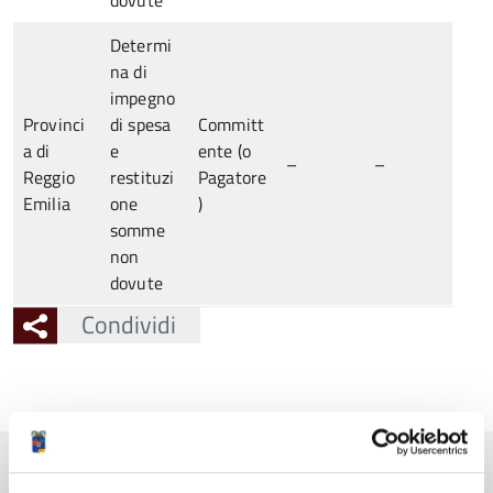
dovute
Determi
na di
impegno
Provinci
di spesa
Committ
a di
e
ente (o
–
–
Reggio
restituzi
Pagatore
Emilia
one
)
somme
non
dovute
Condividi
Pubblicato: 12 Marzo 2021
—
Ultima modifica: 30 Ottobre 2025