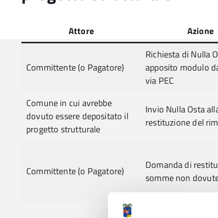
Attore
Azione
Richiesta di Nulla 
Committente (o Pagatore)
apposito modulo da
via PEC
Comune in cui avrebbe
Invio Nulla Osta all
dovuto essere depositato il
restituzione del ri
progetto strutturale
Domanda di restit
Committente (o Pagatore)
somme non dovut
Determina di impeg