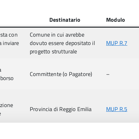
Destinatario
Modulo
Osta con
Comune in cui avrebbe
 inviare
dovuto essere depositato il
MUP R.7
progetto strutturale
a
Committente (o Pagatore)
–
mborso
uzione
Provincia di Reggio Emilia
MUP R.5
e
no di