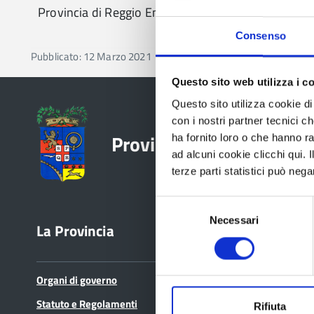
Provincia di Reggio Emilia
spesa e restituzi
non dovute
Consenso
Pubblicato: 12 Marzo 2021
—
Ultima modifica: 06 Maggio
Questo sito web utilizza i c
Questo sito utilizza cookie di 
con i nostri partner tecnici c
Provincia di Reggio Emil
ha fornito loro o che hanno ra
ad alcuni cookie clicchi qui.
terze parti statistici può nega
Selezione
Necessari
del
La Provincia
Bandi e avvisi
consenso
Organi di governo
Bandi di gara
Statuto e Regolamenti
Avvisi pubblici
Rifiuta