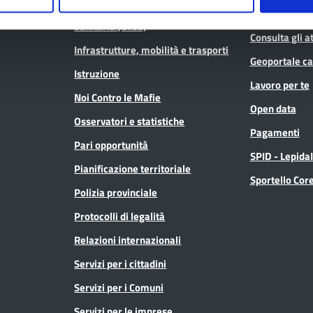
Conferenza Territoriale Sociale e
Consiglio Prov
Sanitaria (CTSS)
Consulta gli at
Infrastrutture, mobilità e trasporti
Geoportale ca
Istruzione
Lavoro per te
Noi Contro le Mafie
Open data
Osservatori e statistiche
Pagamenti
Pari opportunità
SPID - Lepida
Pianificazione territoriale
Sportello Co
Polizia provinciale
Protocolli di legalità
Relazioni internazionali
Servizi per i cittadini
Servizi per i Comuni
Servizi per le imprese