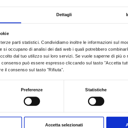
one somme
Committente (o Pagatore)
–
Dettagli
 2022
ookie
terze parti statistici. Condividiamo inoltre le informazioni sul modo
he si occupano di analisi dei dati web i quali potrebbero combinar
ia
ccolto dal tuo utilizzo sui loro servizi. Se vuole saperne di più o 
 Il consenso può essere espresso cliccando sul tasto "Accetta tutt
re il consenso sul tasto "Rifiuta".
Preferenze
Statistiche
Aree tematiche
Servizi on
Archivio
Albo fornitori
Bilancio
Albo pretorio
Accetta selezionati
A