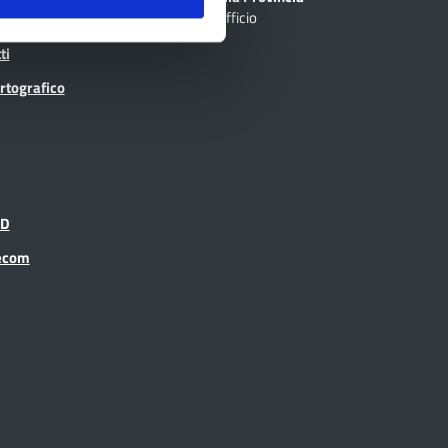
Cerca Ufficio
inciale Online
ti
rtografico
ID
recom