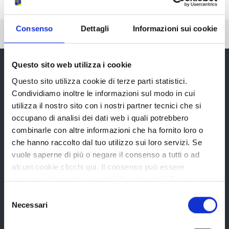
Consenso
Dettagli
Informazioni sui cookie
Pubblicato: 12 Giugno 2018
Questo sito web utilizza i cookie
Questo sito utilizza cookie di terze parti statistici.
Provincia di Reggio Emilia
Condividiamo inoltre le informazioni sul modo in cui
utilizza il nostro sito con i nostri partner tecnici che si
occupano di analisi dei dati web i quali potrebbero
combinarle con altre informazioni che ha fornito loro o
che hanno raccolto dal tuo utilizzo sui loro servizi. Se
vuole saperne di più o negare il consenso a tutti o ad
La Provincia
alcuni cookie clicchi qui. Il consenso può essere
espresso cliccando sul tasto "Accetta tutti". Se non vuole
i cookie di terze parti statistici può negare il consenso sul
Selezione
Organi di governo
tasto "Rifiuta".
Necessari
del
Statuto e Regolamenti
consenso