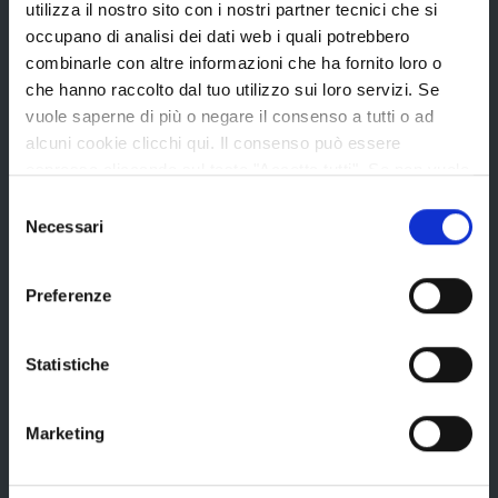
utilizza il nostro sito con i nostri partner tecnici che si
Statuto e Regolamenti
occupano di analisi dei dati web i quali potrebbero
Amministrazione Trasparente
combinarle con altre informazioni che ha fornito loro o
che hanno raccolto dal tuo utilizzo sui loro servizi. Se
Uffici e orari
vuole saperne di più o negare il consenso a tutti o ad
Storia della Provincia
alcuni cookie clicchi qui. Il consenso può essere
espresso cliccando sul tasto "Accetta tutti". Se non vuole
Edifici e Parchi
i cookie di terze parti statistici può negare il consenso sul
Selezione
Elezioni
tasto "Rifiuta".
Necessari
del
consenso
Preferenze
Bandi e avvisi
Statistiche
Bandi di gara
Avvisi pubblici
Marketing
Concorsi e selezioni