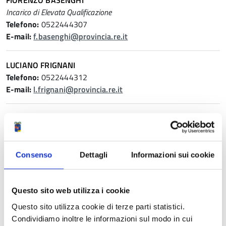
FIORENZO BASENGHI
Incarico di Elevata Qualificazione
Telefono:
0522444307
E-mail:
f.basenghi@provincia.re.it
LUCIANO FRIGNANI
Telefono:
0522444312
E-mail:
l.frignani@provincia.re.it
MARIACRISTINA FRANCESCHETTI
Telefono:
0522444811
E-mail:
m.franceschetti@provincia.re.it
Consenso
Dettagli
Informazioni sui cookie
AZZIO GATTI
Dirigente
Questo sito web utilizza i cookie
Telefono:
0522444368
E-mail:
a.gatti@provincia.re.it
Questo sito utilizza cookie di terze parti statistici.
Condividiamo inoltre le informazioni sul modo in cui