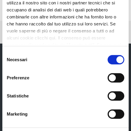
utilizza il nostro sito con i nostri partner tecnici che si
occupano di analisi dei dati web i quali potrebbero
combinarle con altre informazioni che ha fornito loro o
che hanno raccolto dal tuo utilizzo sui loro servizi. Se
Pubblicato: 20 Novembre 2015
—
vuole saperne di più o negare il consenso a tutti o ad
Ultima modifica: 12 Febbraio 2016
alcuni cookie clicchi qui. Il consenso può essere
espresso cliccando sul tasto "Accetta tutti". Se non vuole
i cookie di terze parti statistici può negare il consenso sul
Selezione
tasto "Rifiuta".
Necessari
del
consenso
Provincia di Reggio Emilia
Preferenze
Statistiche
La Provincia
Marketing
Organi di governo