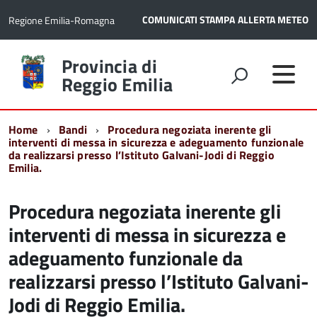
COMUNICATI STAMPA
ALLERTA METEO
Regione Emilia-Romagna
Torna
Provincia di
alla
Reggio Emilia
home
page
Home
Bandi
Procedura negoziata inerente gli
interventi di messa in sicurezza e adeguamento funzionale
da realizzarsi presso l’Istituto Galvani-Jodi di Reggio
Emilia.
Procedura negoziata inerente gli
interventi di messa in sicurezza e
adeguamento funzionale da
realizzarsi presso l’Istituto Galvani-
Jodi di Reggio Emilia.