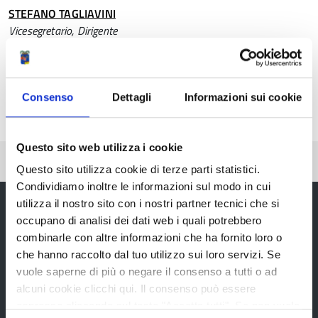
STEFANO TAGLIAVINI
Vicesegretario, Dirigente
Telefono:
0522444849
E-mail:
stefano.tagliavini@provincia.re.it
Consenso
Dettagli
Informazioni sui cookie
Questo sito web utilizza i cookie
Pubblicato: 28 Luglio 2020
—
Ultima modifica: 20 Agosto 2020
Questo sito utilizza cookie di terze parti statistici.
Condividiamo inoltre le informazioni sul modo in cui
utilizza il nostro sito con i nostri partner tecnici che si
occupano di analisi dei dati web i quali potrebbero
combinarle con altre informazioni che ha fornito loro o
Provincia di Reggio Emilia
che hanno raccolto dal tuo utilizzo sui loro servizi. Se
vuole saperne di più o negare il consenso a tutti o ad
alcuni cookie clicchi qui. Il consenso può essere
espresso cliccando sul tasto "Accetta tutti". Se non vuole