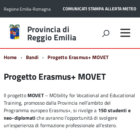
COMUNICATI STAMPA
ALLERTA METEO
Regione Emilia-Romagna
Torna
Provincia di
alla
Reggio Emilia
home
page
Home
Bandi
Progetto Erasmus+ MOVET
Progetto Erasmus+ MOVET
Il progetto
MOVET
– MObility for Vocational and Educational
Training, promosso dalla Provincia nell’ambito del
Programma europeo Erasmus+, si rivolge a
150 studenti e
neo-diplomati
che avranno l’opportunità di svolgere
un’esperienza di formazione professionale all’estero.