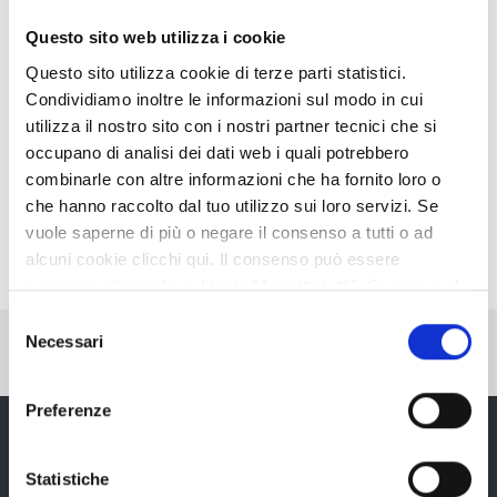
Questo sito web utilizza i cookie
Persona di riferimento
Questo sito utilizza cookie di terze parti statistici.
Condividiamo inoltre le informazioni sul modo in cui
utilizza il nostro sito con i nostri partner tecnici che si
Martino Soragni
occupano di analisi dei dati web i quali potrebbero
Email:
m.soragni@provincia.re.it
combinarle con altre informazioni che ha fornito loro o
Tel: 0522 444400
che hanno raccolto dal tuo utilizzo sui loro servizi. Se
vuole saperne di più o negare il consenso a tutti o ad
alcuni cookie clicchi qui. Il consenso può essere
espresso cliccando sul tasto "Accetta tutti". Se non vuole
i cookie di terze parti statistici può negare il consenso sul
Selezione
Pubblicato: 29 Novembre 2019
—
tasto "Rifiuta".
Necessari
del
Ultima modifica: 31 Luglio 2020
consenso
Preferenze
Statistiche