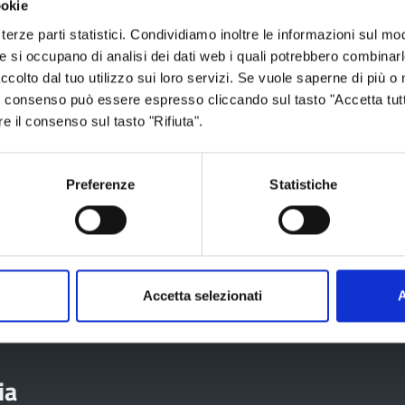
ookie
mati digitalmente dalla Provincia
terze parti statistici. Condividiamo inoltre le informazioni sul modo
to .p7m), è necessario avere
he si occupano di analisi dei dati web i quali potrebbero combinar
 lettura che può essere
ccolto dal tuo utilizzo sui loro servizi. Se vuole saperne di più o 
digitale
.
 Il consenso può essere espresso cliccando sul tasto "Accetta tutt
ficare che sia compatibile con le
re il consenso sul tasto "Rifiuta".
 conformi alla deliberazione
Preferenze
Statistiche
io 2020
Accetta selezionati
A
ia