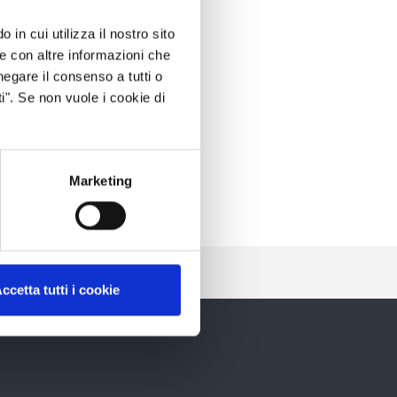
 in cui utilizza il nostro sito
le con altre informazioni che
negare il consenso a tutti o
i". Se non vuole i cookie di
Marketing
ccetta tutti i cookie