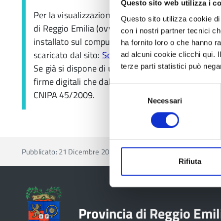
Questo sito web utilizza i c
Per la visualizzazione in chiaro dei documenti fir
Questo sito utilizza cookie di 
di Reggio Emilia (ovvero resi disponibili in forma
con i nostri partner tecnici c
installato sul computer un apposito programma di
ha fornito loro o che hanno ra
scaricato dal sito:
Software di verifica della firma 
ad alcuni cookie clicchi qui.
Se già si dispone di un programma di lettura, veri
terze parti statistici può nega
firme digitali che dal 1 luglio 2011 devono essere
Selezione
CNIPA 45/2009.
Necessari
del
consenso
Pubblicato: 21 Dicembre 2018
—
Ultima modifica: 28 Lugl
Rifiuta
Provincia di Reggio Emil