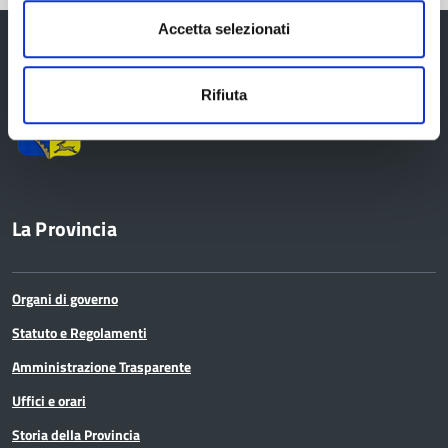
Accetta selezionati
Rifiuta
Provincia di Reggio Emilia
La Provincia
Organi di governo
Statuto e Regolamenti
Amministrazione Trasparente
Uffici e orari
Storia della Provincia