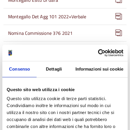
Montegallo Esito Di Gara
Montegallo Det Agg 101 2022+Verbale
Nomina Commissione 376 2021
FAQ Montegallo
Montegallo BANDO Di Gara
Consenso
Dettagli
Informazioni sui cookie
Montegallo Disciplinare Di Gara
Questo sito web utilizza i cookie
Provv.to Inizio SUA 300 2021
Questo sito utilizza cookie di terze parti statistici.
Condividiamo inoltre le informazioni sul modo in cui
utilizza il nostro sito con i nostri partner tecnici che si
Condividi
occupano di analisi dei dati web i quali potrebbero
combinarle con altre informazioni che ha fornito loro o