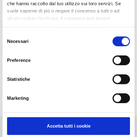
che hanno raccolto dal tuo utilizzo sui loro servizi. Se
Persona referente
vuole saperne di più o negare il consenso a tutti o ad
alcuni cookie clicchi qui. Il consenso può essere
espresso cliccando sul tasto "Accetta tutti". Se non vuole
STEFANO TAGLIAVINI
i cookie di terze parti statistici può negare il consenso sul
Selezione
Vicesegretario, Dirigente
tasto "Rifiuta".
Necessari
del
Telefono:
0522444849
consenso
E-mail:
stefano.tagliavini@provincia.re.it
Preferenze
MARIACRISTINA FRANCESCHETTI
Telefono:
0522444811
Statistiche
E-mail:
m.franceschetti@provincia.re.it
Marketing
Pubblicato: 05 Ottobre 2021
—
Accetta tutti i cookie
Ultima modifica: 22 Febbraio 2022