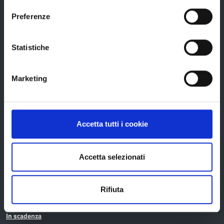
Statuto e Regolamenti
Preferenze
Amministrazione Trasparente
Uffici e orari
Statistiche
Storia della Provincia
Edifici e Parchi
Marketing
Elezioni
Accetta tutti i cookie
Bandi e avvisi
Accetta selezionati
Bandi di gara
Avvisi pubblici
Rifiuta
Concorsi e selezioni
In scadenza