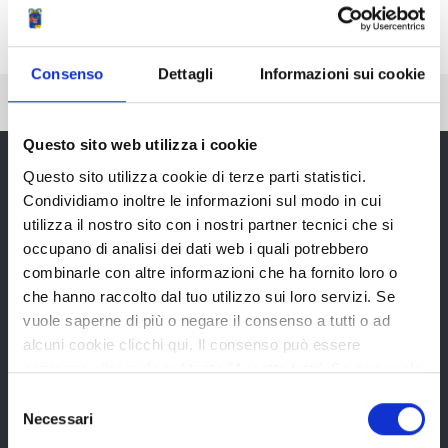
Consenso
Dettagli
Informazioni sui cookie
Pubblicato: 04 Ottobre 2018
Questo sito web utilizza i cookie
Questo sito utilizza cookie di terze parti statistici.
Condividiamo inoltre le informazioni sul modo in cui
Provincia di Reggio Emilia
utilizza il nostro sito con i nostri partner tecnici che si
occupano di analisi dei dati web i quali potrebbero
combinarle con altre informazioni che ha fornito loro o
che hanno raccolto dal tuo utilizzo sui loro servizi. Se
vuole saperne di più o negare il consenso a tutti o ad
La Provincia
alcuni cookie clicchi qui. Il consenso può essere
espresso cliccando sul tasto "Accetta tutti". Se non vuole
i cookie di terze parti statistici può negare il consenso sul
Selezione
tasto "Rifiuta".
Organi di governo
Necessari
del
consenso