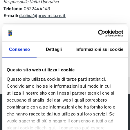
Responsabile Unità Operativa
Telefono:
0522444149
E-mail:
d.oliva@provincia.re.it
ROBERTA CAVAZZONI
Telefono:
0522444119
E-mail:
r.cavazzoni@provincia.re.it
Consenso
Dettagli
Informazioni sui cookie
Questo sito web utilizza i cookie
Questo sito utilizza cookie di terze parti statistici.
Pubblicato: 29 Aprile 2024
—
Ultima modifica: 14 Maggio 2024
Condividiamo inoltre le informazioni sul modo in cui
utilizza il nostro sito con i nostri partner tecnici che si
occupano di analisi dei dati web i quali potrebbero
combinarle con altre informazioni che ha fornito loro o
che hanno raccolto dal tuo utilizzo sui loro servizi. Se
Provincia di Reggio Emilia
vuole saperne di più o negare il consenso a tutti o ad
alcuni cookie clicchi qui. Il consenso può essere