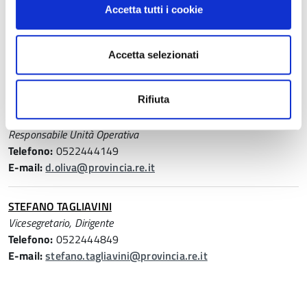
Accetta tutti i cookie
U.O. PROCEDURE DI GARA E CONTRATTI ASSICURATIVI
Accetta selezionati
Persona referente
Rifiuta
DONATELLA OLIVA
Responsabile Unità Operativa
Telefono:
0522444149
E-mail:
d.oliva@provincia.re.it
STEFANO TAGLIAVINI
Vicesegretario, Dirigente
Telefono:
0522444849
E-mail:
stefano.tagliavini@provincia.re.it