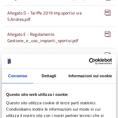
Allegato D - Tariffe 2019 Imp.sportivi via
S.Andrea.pdf
Allegato E - Regolamento
Gestione_e_uso_impianti_sportivi.pdf
Allegato F - Contratto.pdf
Allegato 1 Pianta piano terra palazzetto.pdf
Consenso
Dettagli
Informazioni sui cookie
Allegato 2 Pianta piano interrato palazzetto.pdf
Questo sito web utilizza i cookie
Allegato 3 Pianta piano terra palestra.pdf
Questo sito utilizza cookie di terze parti statistici.
Condividiamo inoltre le informazioni sul modo in cui
Allegato 4 Pianta piano primo palestra.pdf
utilizza il nostro sito con i nostri partner tecnici che si