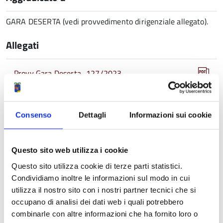
GARA DESERTA (vedi provvedimento dirigenziale allegato).
Allegati
Provv Gara Deserta_127/2023
BANDO Riscossione UTM 2023 26
Consenso
Dettagli
Informazioni sui cookie
DISCIPLINARE Riscossione UTM 2023 26
Questo sito web utilizza i cookie
Allegato Privacy
Questo sito utilizza cookie di terze parti statistici.
Condividiamo inoltre le informazioni sul modo in cui
CAPITOLATO Riscossione UTM 2023 26
utilizza il nostro sito con i nostri partner tecnici che si
occupano di analisi dei dati web i quali potrebbero
Relazione Tecnica PEF Riscossione UTM 2023
combinarle con altre informazioni che ha fornito loro o