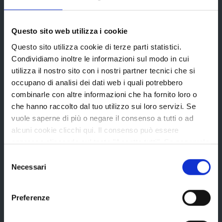
Provincia di Reggio Emilia
Questo sito web utilizza i cookie
Questo sito utilizza cookie di terze parti statistici.
Condividiamo inoltre le informazioni sul modo in cui
utilizza il nostro sito con i nostri partner tecnici che si
occupano di analisi dei dati web i quali potrebbero
La Provincia
combinarle con altre informazioni che ha fornito loro o
che hanno raccolto dal tuo utilizzo sui loro servizi. Se
vuole saperne di più o negare il consenso a tutti o ad
Organi di governo
alcuni cookie clicchi qui. Il consenso può essere
espresso cliccando sul tasto "Accetta tutti". Se non vuole
Statuto e Regolamenti
i cookie di terze parti statistici può negare il consenso sul
Selezione
Amministrazione Trasparente
tasto "Rifiuta".
Necessari
del
Uffici e orari
consenso
Storia della Provincia
Preferenze
Edifici e Parchi