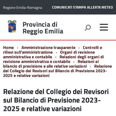
COMUNICATI STAMPA
ALLERTA METEO
Regione Emilia-Romagna
Torna
Provincia di
alla
Reggio Emilia
home
page
Home
Amministrazione trasparente
Controlli e
rilievi sull’amministrazione
Organi di revisione
amministrativa e contabile
Relazioni degli organi di
revisione amministrativa e contabile
Relazioni al
bilancio di previsione e alle relative variazioni
Relazione
del Collegio dei Revisori sul Bilancio di Previsione 2023-
2025 e relative variazioni
Relazione del Collegio dei Revisori
sul Bilancio di Previsione 2023-
2025 e relative variazioni