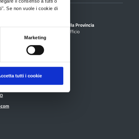
negare il consenso a tutti o
i". Se non vuole i cookie di
Sedi
PEC
Scrivi alla Provincia
Cerca Ufficio
inciale Online
Marketing
ti
rtografico
ccetta tutti i cookie
ID
recom