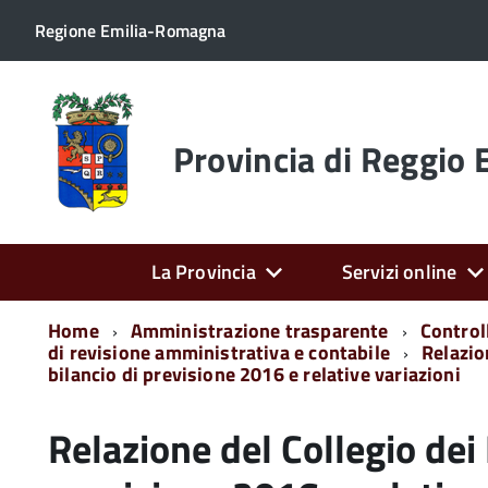
Regione Emilia-Romagna
Torna
alla
home
Provincia di Reggio 
page
La Provincia
Servizi online
Home
Amministrazione trasparente
Controll
di revisione amministrativa e contabile
Relazion
bilancio di previsione 2016 e relative variazioni
Relazione del Collegio dei 