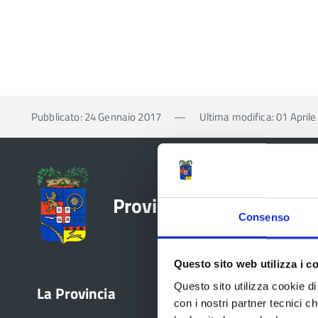
Pubblicato: 24 Gennaio 2017
—
Ultima modifica: 01 April
Provincia di Reggio Emil
Consenso
Questo sito web utilizza i c
Questo sito utilizza cookie di 
La Provincia
Bandi e avvisi
con i nostri partner tecnici c