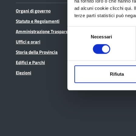
ha fornito loro o che hanno ra
ad alcuni cookie clicchi qui.
Organi di governo
Bandi di gara
terze parti statistici può nega
Statuto e Regolamenti
Avvisi pubblici
Selezione
Amministrazione Trasparente
Concorsi e selezioni
Necessari
del
Uffici e orari
In scadenza
consenso
Storia della Provincia
Edifici e Parchi
Elezioni
Rifiuta