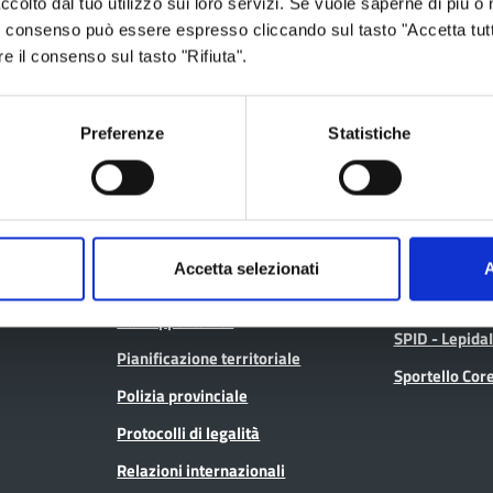
ccolto dal tuo utilizzo sui loro servizi. Se vuole saperne di più o 
 Il consenso può essere espresso cliccando sul tasto "Accetta tutt
Archivio
Albo fornitori
re il consenso sul tasto "Rifiuta".
Bilancio
Albo pretorio
Conferenza Territoriale Sociale e
Consiglio Prov
Sanitaria (CTSS)
Preferenze
Statistiche
Consulta gli at
Infrastrutture, mobilità e trasporti
Geoportale ca
Istruzione
Lavoro per te
Noi Contro le Mafie
Open data
Accetta selezionati
A
Osservatori e statistiche
Pagamenti
Pari opportunità
SPID - Lepida
Pianificazione territoriale
Sportello Co
Polizia provinciale
Protocolli di legalità
Relazioni internazionali