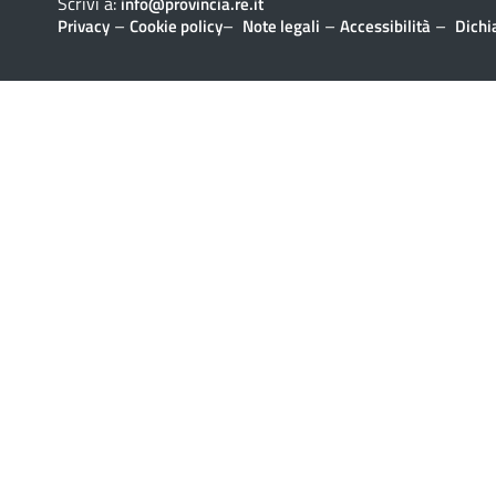
Scrivi a:
info@provincia.re.it
–
–
–
–
Privacy
Cookie policy
Note legali
Accessibilità
Dichi