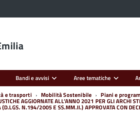
Emilia
Bandi e avvisi
Aree tematiche
A
tà e trasporti
Mobilità Sostenibile
Piani e progra
TICHE AGGIORNATE ALL’ANNO 2021 PER GLI ARCHI STRA
(D.LGS. N.194/2005 E SS.MM.II.) APPROVATA CON DEC