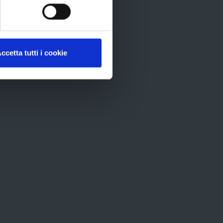
ID
recom
ccetta tutti i cookie