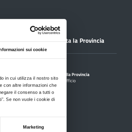
line
Contatta la Provincia
Informazioni sui cookie
Sedi
PEC
Scrivi alla Provincia
 in cui utilizza il nostro sito
Cerca Ufficio
inciale Online
le con altre informazioni che
ti
negare il consenso a tutti o
i". Se non vuole i cookie di
rtografico
Marketing