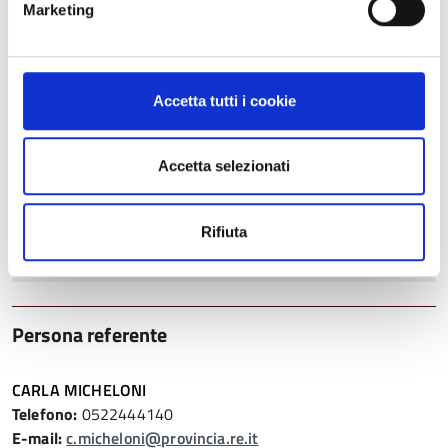
Marketing
Condividi
Accetta tutti i cookie
Struttura di riferimento
Accetta selezionati
SERVIZIO UNITA' AMMINISTRATIVA SPECIALE
PER IL PNRR E GLI INVESTIMENTI
Rifiuta
U.O. PROCEDURE DI GARA E CONTRATTI ASSICURATIVI
Persona referente
CARLA MICHELONI
Telefono:
0522444140
E-mail:
c.micheloni@provincia.re.it