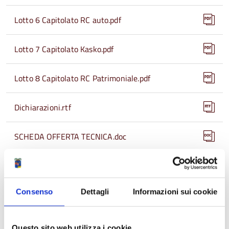
Lotto 6 Capitolato RC auto.pdf
Lotto 7 Capitolato Kasko.pdf
Lotto 8 Capitolato RC Patrimoniale.pdf
Dichiarazioni.rtf
SCHEDA OFFERTA TECNICA.doc
MODELLO OFFERTA ECONOMICA.doc
Consenso
Dettagli
Informazioni sui cookie
CODICE DI COMPORTAMENTO DEI DIPENDENTI
DELLA PROVINCIA DI REGGIO EMILIA.pdf
Questo sito web utilizza i cookie