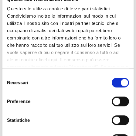
SITUAZIONE SINISTRI ANALITICA SIR RCTO.pdf
Questo sito utilizza cookie di terze parti statistici.
Condividiamo inoltre le informazioni sul modo in cui
SITUAZIONE SINISTRI ANALITICA EXTRA SIR
utilizza il nostro sito con i nostri partner tecnici che si
RCTO.pdf
occupano di analisi dei dati web i quali potrebbero
combinarle con altre informazioni che ha fornito loro o
SITUAZIONE_SINISTRI_SINTETICA.pdf
che hanno raccolto dal tuo utilizzo sui loro servizi. Se
vuole saperne di più o negare il consenso a tutti o ad
alcuni cookie clicchi qui. Il consenso può essere
ATTO 114 AMMESSI-ESCLUSI.pdf
espresso cliccando sul tasto "Accetta tutti". Se non vuole
i cookie di terze parti statistici può negare il consenso sul
Selezione
ATTO 117 NOMINA COMMISSIONE.pdf
tasto "Rifiuta".
Necessari
del
consenso
DETERMINA 390 DEL 14062017.pdf
Preferenze
VERBALE DI GARA.pdf
Statistiche
RETTIFICA DETERMINA 390_2017.pdf