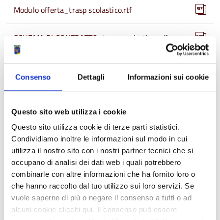
Modulo offerta_trasp scolastico.rtf
SCHEMA DI CONTRATTO_trasp scolastico.pdf
PROVVEDIMENTO AMMESSI ESCLUSI_trasp
scolastico.pdf
Consenso
Dettagli
Informazioni sui cookie
Nomina Commissione.pdf
Questo sito web utilizza i cookie
Questo sito utilizza cookie di terze parti statistici.
Det agg def non efficace e verbale di gara.pdf
Condividiamo inoltre le informazioni sul modo in cui
utilizza il nostro sito con i nostri partner tecnici che si
RESOCONTO GEST. FINANZ. SERV.
occupano di analisi dei dati web i quali potrebbero
TRASPORTO A.S. 2016-17.pdf
combinarle con altre informazioni che ha fornito loro o
che hanno raccolto dal tuo utilizzo sui loro servizi. Se
vuole saperne di più o negare il consenso a tutti o ad
Condividi
alcuni cookie clicchi qui. Il consenso può essere