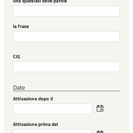
una qualsiasi delle parole
la frase
Dati bando
CIG
Date
Attivazione dopo il
Seleziona
la
data
Attivazione prima del