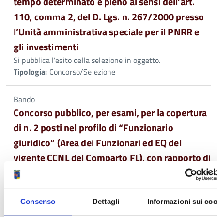
tempo determinato e pieno ai sensi dell’art.
110, comma 2, del D. Lgs. n. 267/2000 presso
l’Unità amministrativa speciale per il PNRR e
gli investimenti
Si pubblica l’esito della selezione in oggetto.
Tipologia:
Concorso/Selezione
Bando
Concorso pubblico, per esami, per la copertura
di n. 2 posti nel profilo di “Funzionario
giuridico” (Area dei Funzionari ed EQ del
vigente CCNL del Comparto FL), con rapporto di
lavoro a tempo indeterminato e pieno, con
riserva di 1 posto a favore delle Forze Armate,
da assegnare al Servizio “Affari Generali” e alla
Consenso
Dettagli
Informazioni sui coo