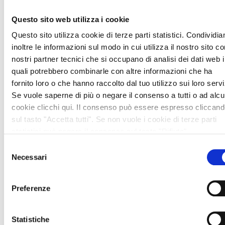
“Unità amministrativa speciale per il PNRR e gli
investimenti”
Questo sito web utilizza i cookie
Si pubblica l’atto amministrativo n. 369 del 27/06/2025
Questo sito utilizza cookie di terze parti statistici. Condividi
con il quale è stata approvata la graduatoria finale del
inoltre le informazioni sul modo in cui utilizza il nostro sito co
concorso in oggetto (codice procedura InPA
nostri partner tecnici che si occupano di analisi dei dati web i
P_RE/9_2024).
quali potrebbero combinarle con altre informazioni che ha
Tipologia:
Concorso/Selezione
fornito loro o che hanno raccolto dal tuo utilizzo sui loro servi
Se vuole saperne di più o negare il consenso a tutti o ad alcu
Bando
cookie clicchi qui. Il consenso può essere espresso cliccan
Stazione Unica Appaltante per conto di I.I.S.
sul tasto "Accetta tutti". Se non vuole i cookie di terze parti
statistici può negare il consenso sul tasto "Rifiuta".
Blaise Pascal – Procedura aperta per
Selezione
l’affidamento in concessione del servizio di
Necessari
del
somministrazione di bevande calde, fredde e
consenso
snack mediante installazione e gestione di 18
Preferenze
distributori automatici –
presso l’I.I.S. BLAISE PASCAL e l’Istituto SCARUFFI – LEVI
Statistiche
– TRICOLORE, per tre anni a decorrere dalla data di