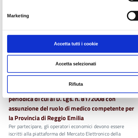
consegna del servizio La presente procedura si svolge
tramite la Piattaforma telematica SATER. Ai fini della
Marketing
partecipazione alla procedura è indispensabile essere
registrati a SATER, secondo le modalità esplicitate nelle
guide per l’utilizzo della piattaforma, accessibili […]
Tipologia:
Gara di appalto
Accetta tutti i cookie
Bando
Accetta selezionati
Avviso pubblico per la presentazione del
proprio preventivo ai fini dell’affidamento del
Rifiuta
servizio di sorveglianza sanitaria preventiva e
periodica di cui al D. Lgs. n. 81/2008 con
assunzione del ruolo di medico competente per
la Provincia di Reggio Emilia
Per partecipare, gli operatori economici devono essere
iscritti alla piattaforma del Mercato Elettronico della