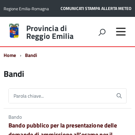
COMUNICATI STAMPA
ALLERTA METEO
Regione Emilia-Romagna
Torna
Provincia di
alla
Reggio Emilia
home
page
Home
Bandi
Bandi
Parola chiave...
Bando
Bando pubblico per la presentazione delle
domande di ammissione all’esame per il