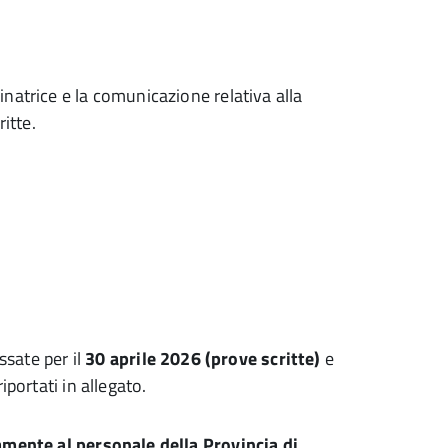
natrice e la comunicazione relativa alla
itte.
ssate per il
30 aprile 2026 (prove scritte)
e
riportati in allegato.
amente al personale della Provincia di