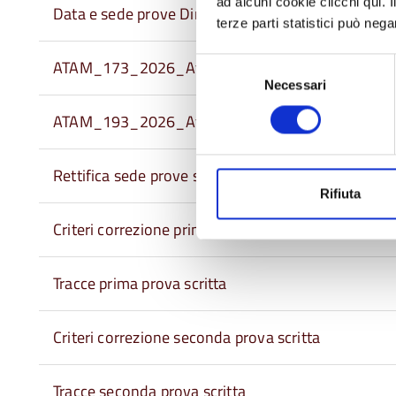
ad alcuni cookie clicchi qui.
Data e sede prove Dir. Edilizia
terze parti statistici può nega
ATAM_173_2026_Atto ammissione candidati
Selezione
Necessari
del
consenso
ATAM_193_2026_Atto nomina commissione
Rettifica sede prove scritte Dir. Edilizia
Rifiuta
Criteri correzione prima prova scritta
Tracce prima prova scritta
Criteri correzione seconda prova scritta
Tracce seconda prova scritta